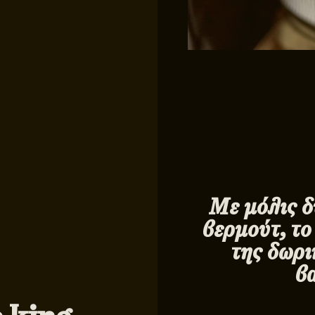
Με μόλις δύ
βερμούτ, τ
της δωρι
βα