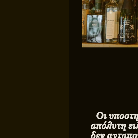
Οι υποστη
απόλυτη ειλ
δεν ανταπο