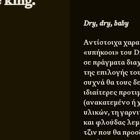
 king.
Dry
,
dry
,
baby
Αντίστοιχα χαρακ
«υπήκοοι» του D
σε πράγματα δια
της επιλογής του
συχνά θα τους δε
ιδιαίτερες προτι
(ανακατεμένο ή 
υλικών, τη γαρνι
και φλούδας λεμ
τζιν που θα προσ