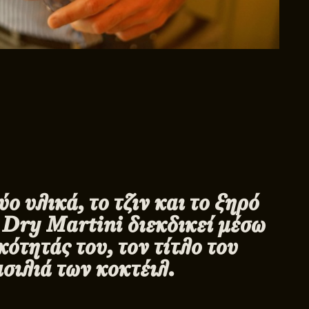
ο υλικά, το τζιν και το ξηρό
ο
Dry
Martini
διεκδικεί μέσω
κότητάς του, τον τίτλο του
σιλιά των κοκτέιλ.