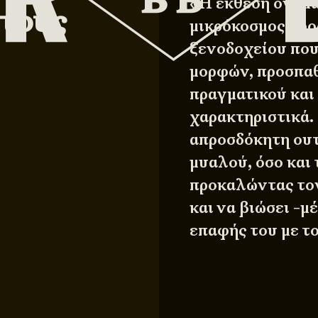
«Η έκθεση ονομά
 τους
μικρόκοσμος προ
ξενοδοχείου πο
μορφών, προσπαθ
πραγματικού και
χαρακτηριστικά.
απροσδόκητη ουτ
μυαλού, όσο και
προκαλώντας τον
και να βιώσει -μ
επαφής του με το 