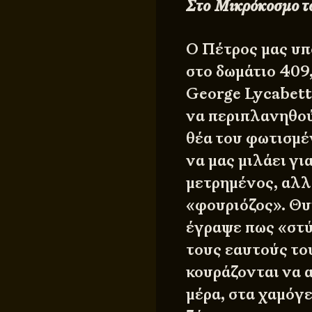
Στο Μικρόκοσμο τ
Ο Πέτρος μας υ
στο δωμάτιο 409
George Lycabett
να περιπλανηθού
θέα του φωτισμέ
να μας μιλάει γι
μετρημένος, αλλά
«φουριόζος». Θυ
έγραψε πως «στύ
τους εαυτούς του
κουράζονται να 
μέρα, στα χαμόγ