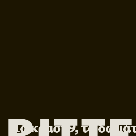
Το κρασί 9, το δωμά