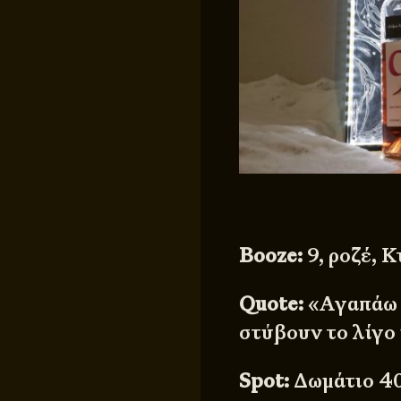
Β
ooze
:
9, ροζέ,
Quote
:
«Αγαπάω 
στύβουν το λίγο
Spot:
Δωμάτιο 4