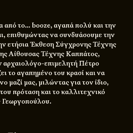
α από το… booze, αγαπά πολύ και την
και, επιθυμώντας να συνδυάσουμε την
ην ετήσια Έκθεση Σύγχρονης Τέχνης
ης Αίθουσας Τέχνης Καππάτος,
ν αρχαιολόγο-επιμελητή Πέτρο
ει το αγαπημένο του κρασί και να
νο μαζί μας, μιλώντας για τον ίδιο,
 του πρόταση και το καλλιτεχνικό
ς Γεωργοπούλου.