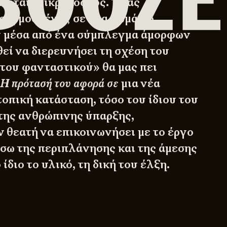
ζεται Μικρόκοσμος. Ένας
σαρμοσμένος σε ένα δωμάτιο
υ μέσα από ένα σύμπλεγμα άμορφων
εί να διερευνήσει τη σχέση του
 του φανταστικού» θα μας πει
Η πρότασή του αφορά σε
μια νέα
οπική κατάσταση, τόσο του ίδιου του
 της ανθρώπινης ύπαρξης,
 θεατή να επικοινωνήσει με το έργο
έσω της περιπλάνησης και της άμεσης
ίδιο το υλικό, τη δική του έλξη.