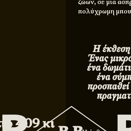
ζώων, σε μια ασ
πολύχρωμη μπου
Η έκθεση
Ένας μικρ
ένα δωμάτι
ένα σύμ
προσπαθεί 
πραγματ
τιο 409 κι