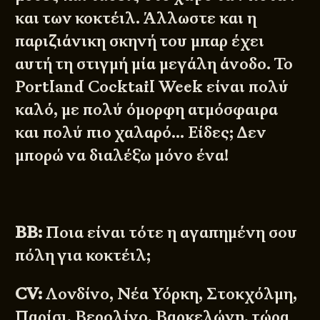
και των κοκτέιλ. Άλλωστε και η
παριζιάνικη σκηνή του μπαρ έχει
αυτή τη στιγμή μία μεγάλη άνοδο. Το
Portland Cocktail Week είναι πολύ
καλό, με πολύ όμορφη ατμόσφαιρα
και πολύ πιο χαλαρό… Είδες; Δεν
μπορώ να διαλέξω μόνο ένα!
BB:
Ποια είναι τότε η αγαπημένη σου
πόλη για κοκτέιλ;
CV:
Λονδίνο, Νέα Υόρκη, Στοκχόλμη,
Παρίσι, Βερολίνο, Βαρκελώνη, τώρα