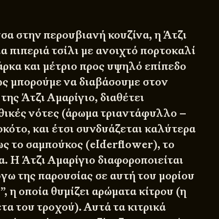
α στην περουβιανή κουζίνα, η Άτζι
ια πιπεριά τσίλι με ανοιχτό πορτοκαλί
άρκα και μέτριο προς υψηλό επίπεδο
ς μπορούμε να διαβάσουμε στον
της Άτζι Αμαρίγιο, διαθέτει
θικές νότες (άρωμα τριαντάφυλλο –
οκότο, και έτσι συνδυάζεται καλύτερα
ς το σαμπούκος (elderflower), το
τα. Η Άτζι Αμαρίγιο διαφοροποιείται
όγω της παρουσίας σε αυτή του μορίου
, η οποία θυμίζει αρώματα κίτρου (η
τα του τροχού). Αυτά τα κιτρικά