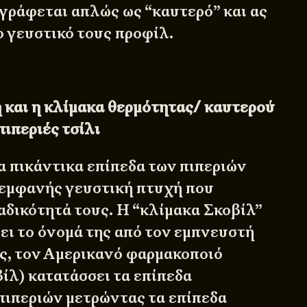
γράφεται απλώς ως “καυτερό” και ας
ο γευστικό τους προφίλ.
 και η κλίμακα θερμότητας/ καυτερού
πιπεριές τσίλι
α πικάντικα επίπεδα των πιπεριών
ο εμφανής γευστική πτυχή που
αδικότητά τους. Η “κλίμακα Σκοβίλ”
ρει το όνομά της από τον εμπνευστή
ης, τον Αμερικανό φαρμακοποιό
ίλ) κατατάσσει τα επίπεδα
πιπεριών μετρώντας τα επίπεδα