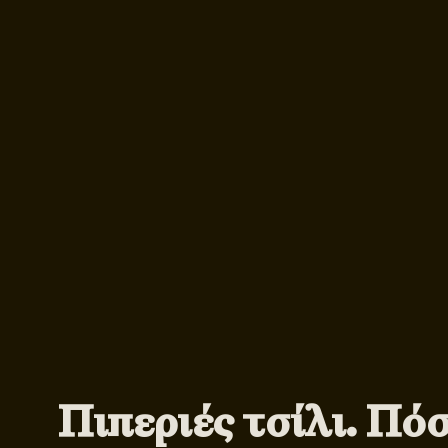
Πιπεριές τσίλι. Πό