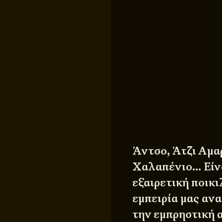
Άντσο, Άτζι Αμα
Χαλαπένιο… Είνα
εξαιρετική ποικι
εμπειρία μας ανα
την εμπρηστική 