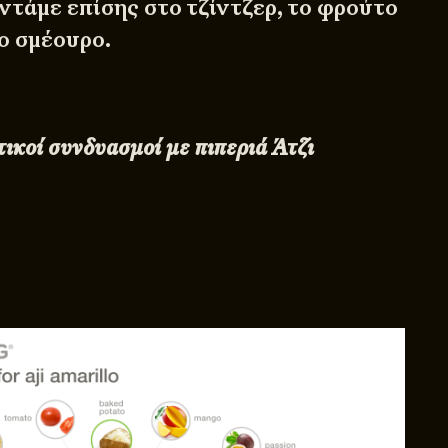
ντάμε επίσης στο τζίντζερ, το φρούτο
ο σμέουρο.
τικοί συνδυασμοί με πιπεριά Άτζι