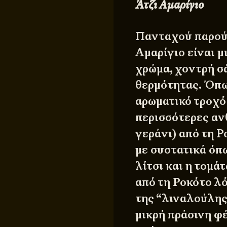
Άτζι Αμαρίγιο
Πανταχού παρούσ
Αμαρίγιο είναι μ
χρώμα, χοντρή σ
θερμότητας. Όπω
αρωματικό τροχό 
περισσότερες αν
γεράνι) από τη Ρ
με συστατικά όπω
λίτσι και η τομά
από τη Ροκότο λ
της “λιναλούλης”
μικρή πράσινη φέ