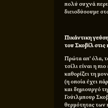
πολύ συχνά περι
διεισδύσουμε στ
Πικάντικη γεύση
του Σκοβίλ στις 
Πρώτα απ’ όλα, τ
τσίλι είναι η πι
καθορίζει τη μον
(η οποία έχει πά
και δημιουργό τ
Γούιλμπουρ Σκοβ
θερμότητας των 