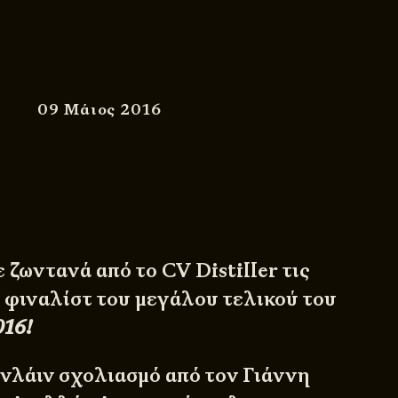
09 Μάιος 2016
ζωντανά από το CV Distiller τις
ν
φιναλίστ
του μεγάλου τελικού του
016!
ονλάιν σχολιασμό από τον Γιάννη