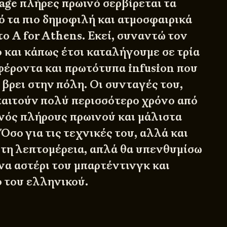
age πλήρες πρωινό σερβίρεται τα
ό τα πιο δημοφιλή και ατμοσφαιρικά
το A for Athens. Εκεί, συναντώ τον
και κάπως έτσι καταλήγουμε σε τρία
αφέροντα και πρωτότυπα infusion που
 βρει στην πόλη. Οι συνταγές του,
απαιτούν πολύ περισσότερο χρόνο από
νός πλήρους πρωινού και μάλιστα
σο για τις τεχνικές του, αλλά και
στη λεπτομέρεια, απλά θα υπενθυμίσω
να αστέρι του μπαρτέντινγκ και
ο του ελληνικού.