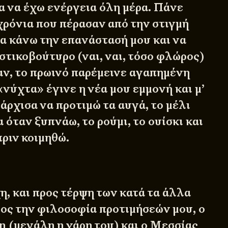
ια να έχω ενέργεια όλη μέρα. Πάνε
 χρόνια που πέρασαν από την στιγμή
α κάνω την επανάστασή μου και να
στικοβούτυρο (ναι, ναι, τόσο φλώρος)
αν, το πρωινό παρέμεινε αγαπημένη
«νύχτα» έγινε η νέα μου εμμονή και μ’
, άρχισα να προτιμώ τα αυγά, το μέλι
α όταν ξυπνάω, το ρούμι, το ουίσκι και
πριν κοιμηθώ.
η, και προς τέρψη των κατά τα άλλα
ος την φιλοσοφία προτιμήσεών μου, ο
n (μεγάλη η χάρη του) και ο Μεσσίας