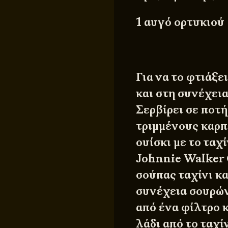
1 αυγό ορτυκιού
Για να το φτιάξε
και στη συνέχεια
Σερβίρει σε ποτή
τριμμένους καρπο
ουίσκι με το ταχ
Johnnie Walker 
σούπας ταχίνι κα
συνέχεια σουρών
από ένα φίλτρο κ
λάδι από το ταχί