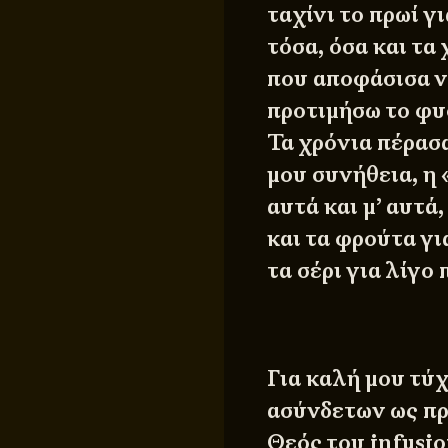
ταχίνι το πρωί γ
τόσα, όσα και τα
που αποφάσισα ν
προτιμήσω το φυ
Τα χρόνια πέρασ
μου συνήθεια, η 
αυτά και μ’ αυτά
και τα φρούτα γι
τα σέρι για λίγο 
Για καλή μου τύχ
ασύνδετων ως πρ
Θεός του infusio