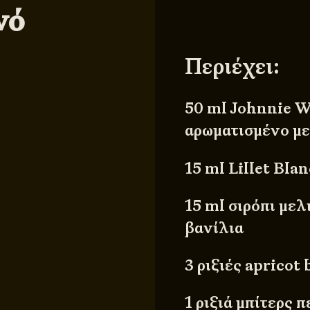
νό
Περιέχει:
50 ml Johnnie W
αρωματισμένο με
15 ml Lillet Blan
15 ml σιρόπι με
βανίλια
3 ριξιές apricot
1 ριξιά μπίτερς