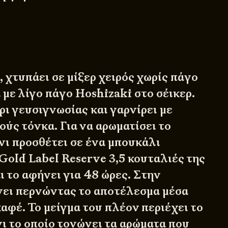
ι, χτυπάει σε μίξερ χειρός χωρίς πάγο
 με λίγο πάγο Hoshizaki στο σέικερ.
ρι γευσιγνωσίας και γαρνίρει με
ύς τόνκα. Για να αρωματίσει το
ίνι προσθέτει σε ένα μπουκάλι
Gold Label Reserve 3,5 κουταλιές της
ι το αφήνει για 48 ώρες. Στην
ει περνώντας το αποτέλεσμα μέσα
αφέ. Το μείγμα του πλέον περιέχει το
νι το οποίο τονώνει τα αρώματα που