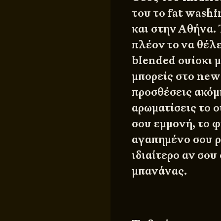
του το fat wash
και στην Αθήνα. 
πλέον το να θέλ
blended ουίσκι μ
μπορείς στο new
προσθέσεις ακόμ
αρωματίσεις το ο
σου εμμονή, το φ
αγαπημένο σου ρο
ιδιαίτερο αν σου
μπανάνας.