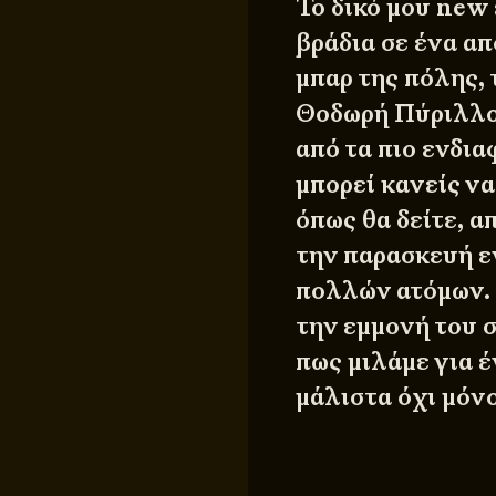
Το δικό μου new 
βράδια σε ένα απ
μπαρ της πόλης, 
Θοδωρή Πύριλλο 
από τα πιο ενδι
μπορεί κανείς να
όπως θα δείτε, 
την παρασκευή ε
πολλών ατόμων. Ό
την εμμονή του 
πως μιλάμε για έ
μάλιστα όχι μόν