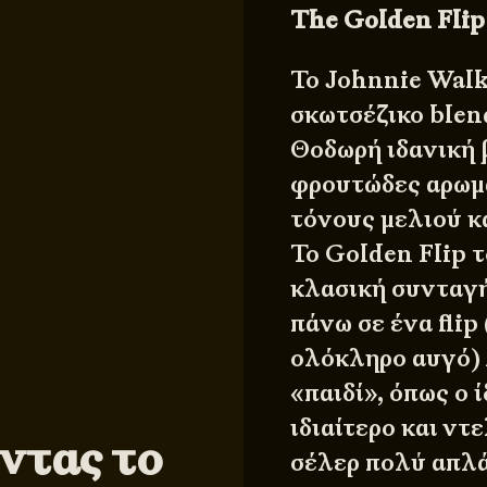
The Golden Flip
Το Johnnie Walk
σκωτσέζικο blen
Θοδωρή ιδανική 
φρουτώδες αρωμα
τόνους μελιού κ
To Golden Flip τ
κλασική συνταγή
πάνω σε ένα flip
ολόκληρο αυγό) 
«παιδί», όπως ο 
ιδιαίτερο και ντ
ντας το
σέλερ πολύ απλά…