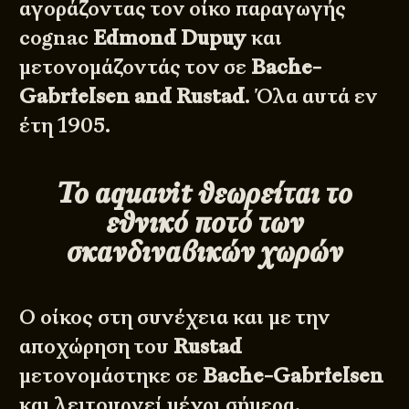
αγοράζοντας τον οίκο παραγωγής
cognac
Edmond Dupuy
και
μετονομάζοντάς τον σε
Bache-
Gabrielsen and Rustad
. Όλα αυτά εν
έτη 1905.
Το aquavit θεωρείται το
εθνικό ποτό των
σκανδιναβικών χωρών
Ο οίκος στη συνέχεια και με την
αποχώρηση του
Rustad
μετονομάστηκε σε
Bache-Gabrielsen
και λειτουργεί μέχρι σήμερα,