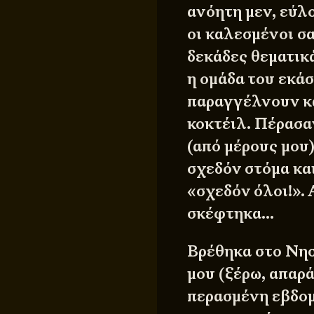
ανόητη μεν, εύλο
οι καλεσμένοι σ
δεκάδες θεματικά
η ομάδα του εκάσ
παραγγέλνουν κα
κοκτέιλ. Πέρασα
(από μέρους μου)
σχεδόν στόμα κα
«σχεδόν όλοι!». 
σκέφτηκα…
Βρέθηκα στο Νησ
μου (ξέρω, απαρά
περασμένη εβδομ