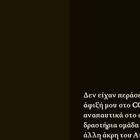
Δεν είχαν περάσ
άφιξή μου στο
C
αναπαυτικά στο 
δραστήρια ομάδα 
άλλη άκρη του Α