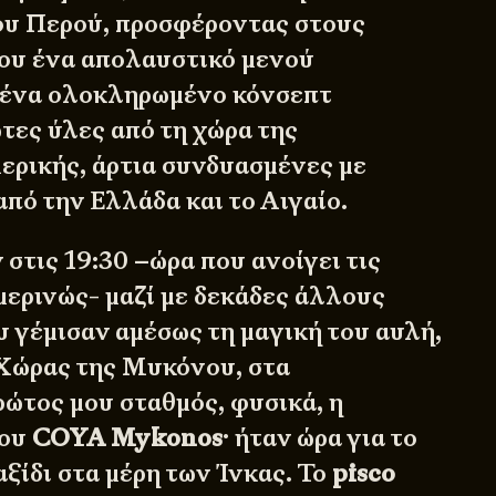
ου Περού, προσφέροντας στους
του ένα απολαυστικό μενού
 ένα ολοκληρωμένο κόνσεπτ
τες ύλες από τη χώρα της
ερικής, άρτια συνδυασμένες με
από την Ελλάδα και το Αιγαίο.
στις 19:30 –ώρα που ανοίγει τις
μερινώς- μαζί με δεκάδες άλλους
 γέμισαν αμέσως τη μαγική του αυλή,
 Χώρας της Μυκόνου, στα
ώτος μου σταθμός, φυσικά, η
του
COYA Mykonos
· ήταν ώρα για το
ξίδι στα μέρη των Ίνκας. Το
pisco