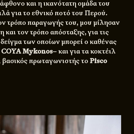
 άφθονο και η ικανότατη ομάδα του
ιλά για το εθνικό ποτό του Περού.
ν τρόπο παραγωγής του, μου μίλησαν
η και τον τρόπο απόσταξης, για τις
–δείγμα των οποίων μπορεί ο καθένας
ο
COYA Mykonos
– και για τα κοκτέιλ
, βασικός πρωταγωνιστής το
Pisco