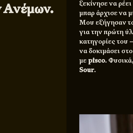
ξεκίνησε να ρέει
ν Ανέμων.
μπαρ άρχισε να μ
Μου εξήγησαν το
για την πρώτη ύλ
κατηγορίες του 
να δοκιμάσει στ
με
pisco
. Φυσικά
Sour
.