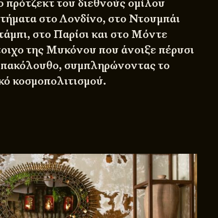
ο πρότζεκτ του
διεθνούς ομίλου
στήματα στο Λονδίνο, στο Ντουμπάι
τάμπι, στο Παρίσι και στο Μόντε
τοιχο της Μυκόνου που άνοιξε πέρυσι
επακόλουθο, συμπληρώνοντας το
κό κοσμοπολιτισμού.