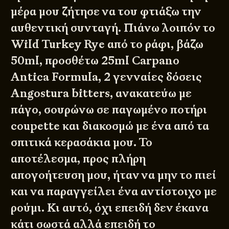
μέρα μου ζήτησε να του φτιάξω την
αυθεντική συνταγή. Πιάνω λοιπόν το
Wild Turkey Rye από το ράφι, βάζω
50ml, προσθέτω 25ml Carpano
Antica Formula, 2 γενναίες δόσεις
Angostura bitters, ανακατεύω με
πάγο, σουρώνω σε παγωμένο ποτήρι
coupette και διακοσμώ με ένα από τα
σπιτικά κερασάκια μου. Το
αποτέλεσμα, προς πλήρη
απογοήτευση μου, ήταν να μην το πιεί
και να παραγγείλει ένα αντίστοιχο με
ρούμι. Κι αυτό, όχι επειδή δεν έκανα
κάτι σωστά αλλά επειδή το