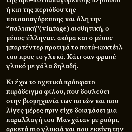
της προ-ποτοαπαγόρευσης περιόδου
ή και της περιόδου της
ποτοαπαγόρευσης και όλη την
‘’παλιακή’’(vintage) αισθητική, ο
μέσος έλληνας, ακόμα και ο μέσος
μπαρτέντερ προτιμά το ποτά-κοκτέιλ
του προς το γλυκό. Κάτι σαν φραπέ
γλυκό με γάλα δηλαδή.
Κι έχω το σχετικά πρόσφατο
παράδειγμα φίλου, που δουλεύει
στην βιομηχανία των ποτών και που
λίγες μέρες πριν είχε δοκιμάσει μια
παραλλαγή του Μανχάταν με ρούμι,
αρκετά πιο γλυκιά και που εκείνη την