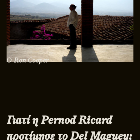
Ο Ron Cooper
Γιατί η
Pernod
Ricard
προτίμησε το
Del
Maguey
;