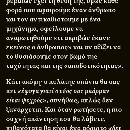
βεβαίως έχει τη θέση της, όμως κάθε
φορά που αφαιρούμε έναν άνθρωπο
και τον αντικαθιστούμε με ένα
μηχάνημα, οφείλουμε να
αναρωτηθούμε «τι ακριβώς έκανε
εκείνος ο άνθρωπος» και αν αξίζει να
το θυσιάσουμε στον βωμό της
ταχύτητας και της «αποδοτικότητας».
Κάτι ακόμη· ο πελάτης σπάνια θα σας
πει
«έφυγα γιατί ο νέος σας μπάρμαν
είναι ψυχρός»
, συνήθως, απλώς δεν
ξανάρχεται. Και όταν ρωτήσετε, η πιο
συχνή απάντηση που θα λάβετε,
πιθανότατα θα είναι ένα αόριστο
«δεν