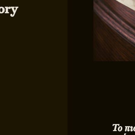
ory
Το πι