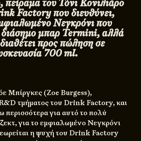
, πείραμα του Τόνι Κονιλιάρο
ink
Factory που διευθύνει,
 εμφιαλωμένο Νεγκρόνι που
ο διάσημο μπαρ
Termini, αλλά
 διαθέτει προς πώληση σε
υσκευασία 700
ml.
όε Μπίργκες (Zoe Burgess),
R&D τμήματος του Drink Factory, και
ω περισσότερα για αυτό το πολύ
ζεκτ, για το εμφιαλωμένο Νεγκρόνι
θεωρείται η ψυχή του Drink Factory