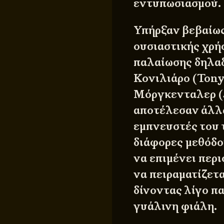
εντυπωσιασμού.
Υπήρξαν βεβαίως
ουσιαστικής χρή
παλαίωσης δηλαδ
Κονιλιάρο (Tony 
Μόργκενταλερ (J
αποτέλεσαν άλλω
εμπνευστές του 
διάφορες μεθόδο
να επιμένει περι
να πειραματίζετα
δίνοντας λίγο π
γυάλινη φιάλη.