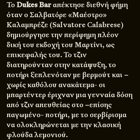
Το
Dukes Bar
απέκτησε διεθνή φήμη
όταν ο Σαλβατόρε «Μαέστρο»
Καλαμπρέζε (Salvatore Calabrese)
δημιούργησε την περίφημη πλέον
δική του εκδοχή του Μαρτίνι, ως
επικεφαλής του. Το τζιν
διατηρούνταν στην κατάψυξη, το
ποτήρι ξεπλενόταν με βερμούτ και –
χωρίς καθόλου ανακάτεμα- οι
μπαρτέντερ έριχναν μια γενναία δόση
από τζιν απευθείας στο –επίσης
παγωμένο- ποτήρι, με το σερβίρισμα
να ολοκληρώνεται με την κλασική
φλούδα λεμονιού.