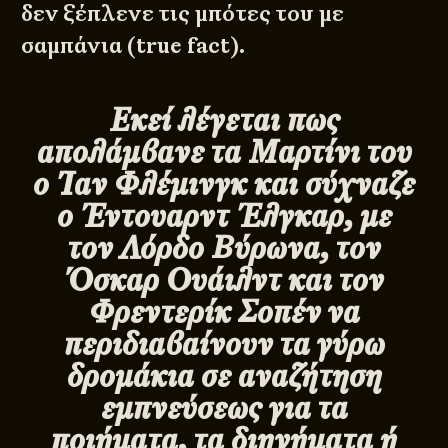
δεν ξέπλενε τις μπότες του με
σαμπάνια (true fact).
Εκεί λέγεται πως
απολάμβανε τα Μαρτίνι του
ο Ίαν Φλέμινγκ και σύχναζε
ο Έντουαρντ Έλγκαρ, με
τον Λόρδο Βύρωνα, τον
Όσκαρ Ουάιλντ και τον
Φρεντερίκ Σοπέν να
περιδιαβαίνουν τα γύρω
δρομάκια σε αναζήτηση
εμπνεύσεως για τα
ποιήματα, τα διηγήματα ή