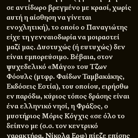
σε αντίδωρο βρεγμένο με κρασί, χωρίς
αυτή η αίσθηση να γίνεται
ενοχλητική), το οποίο ο Παναγιώτης
είχε τη γενναιοδωρία να μοιραστεί
μαζί μας. Δυστυχώς (ή ευτυχώς) δεν
είναι εμπορεύσιμο. Βέβαια, στον
ψυχεδελικό
«Μάγο» του Τζων
Φόουλς
(μτφρ. Φαίδων Ταμβακάκης,
Εκδόσεις Εστία), του οποίου, ειρήσθω
εν παρόδω, κύριος τόπος δράσης είναι
ένα ελληνικό νησί, η Φράξος, ο
μυστήριος Μόρις Κόγχις «σε όλο το
δείπνο με (σ.σ. τον κεντρικό
χαρακτήρα, Νίκολα Ερφ) πίεζε επίσης