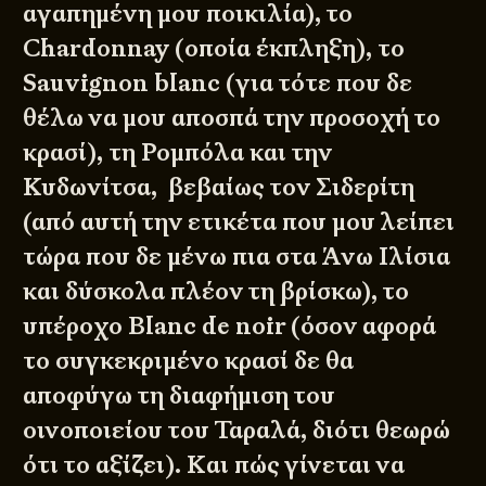
αγαπημένη μου ποικιλία), το
Chardonnay (οποία έκπληξη), το
Sauvignon blanc (για τότε που δε
θέλω να μου αποσπά την προσοχή το
κρασί), τη Ρομπόλα και την
Κυδωνίτσα, βεβαίως τον Σιδερίτη
(από αυτή την ετικέτα που μου λείπει
τώρα που δε μένω πια στα Άνω Ιλίσια
και δύσκολα πλέον τη βρίσκω), το
υπέροχο Blanc de noir (όσον αφορά
το συγκεκριμένο κρασί δε θα
αποφύγω τη διαφήμιση του
οινοποιείου του Ταραλά, διότι θεωρώ
ότι το αξίζει). Και πώς γίνεται να