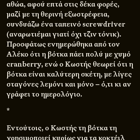
αθώα, αφού επτά στις δέκα φορές,
μαζί με τη θερινή εξωστρέφεια,
συνδυάζω ένα ταπεινό screwdriver
(αναρωτιέμαι γιατί όχι τζιν τόνικ).
Προσφάτως ενημερώθηκα από τον
Αλέκο ότι η βότκα πάει πολύ με χυμό
cranberry, ενώ ο Κωστής θεωρεί ότι η
βότκα είναι καλύτερη σκέτη, με λίγες
σταγόνες λεμόνι και μόνο – ό,τι κι αν
γράφει το ημερολόγιο.
*
Εντούτοις, ο Κωστής τη βότκα τη
χρησιμοποιεί κυρίως για τα κοκτέιλ