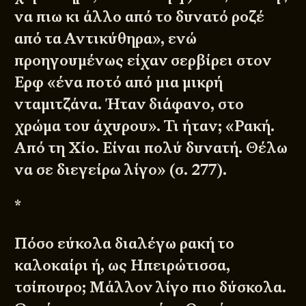
να πιω κι άλλο από το δυνατό ροζέ
από τα Αντικύθηρα», ενώ
προηγουμένως είχαν σερβίρει στον
Ερφ «ένα ποτό από μια μικρή
νταμιτζάνα. Ήταν διάφανο, στο
χρώμα του άχυρου». Τι ήταν; «Ρακή.
Από τη Χίο. Είναι πολύ δυνατή. Θέλω
να σε διεγείρω λίγο» (σ. 277).
*
Πόσο εύκολα διαλέγω ρακή το
καλοκαίρι ή, ως Ηπειρώτισσα,
τσίπουρο; Μάλλον λίγο πιο δύσκολα.