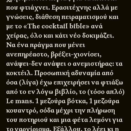
που φτιάχνει. Ερασιτέχνης αλλά με
γνώσεις, διάθεση πειραματισμού και
με το «The cocktail bible» ανά
χείρας, όλο και κάτι νέο δοκιμάζει.
Να ένα πράγμα που μένει
ανεπηρέαστο, βρέξει-χιονίσει,
ανάψει-δεν ανάψει ο ανεμιστήρας: τα
κοκτέιλ. Προσωπική αδυναμία από
όσα (λίγα) έχω επιχειρήσει να φτιάξω
από το εν λόγω βιβλίο, το (τόσο απλό)
Le mans. 1 μεζούρα βότκα, 1 μεζούρα
κουαντρό, σόδα μέχρι την πλήρωση
του ποτηριού και μια φέτα λεμόνι για
το γαρνίρισμα. Εξάλλου, το λέει κι η