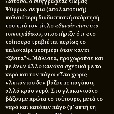
Ωστόσο, ο συγγραφέας Θωμάς
Ψύρρας, σε μια (απολαυστική)
παλαιότερη διαδικτυακή ανάρτησή
του υπό τον τίτλο
«Savoir vivre στο
τσιπουράδικο»
, υποστήριζε ότι «το
τσίπουρο τραβιέται κυρίως το
καλοκαίρι μεσημέρι όταν κάνει
“ζέστα”». Μάλιστα, προχωρούσε και
με έναν άλλο κανόνα σχετικά με το
νερό και τον πάγο: «Στο χωρίς
γλυκάνισο δεν βάζουμε παγάκια,
αλλά κρύο νερό. Στο γλυκανισάτο
βάζουμε πρώτα το τσίπουρο, μετά το
νερό και κατόπιν πάγο (μ’ αυτή τη