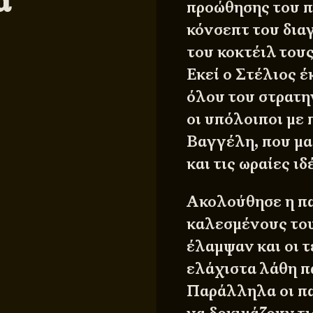
α
προώθησης του πο
κόνσεπτ του δια
του κοκτέιλ τους
Εκεί ο Στέλιος 
όλου του στρατη
οι υπόλοιποι με
Βαγγέλη, που μα
και τις ωραίες ιδ
Ακολούθησε η πα
καλεσμένους του
έλαμψαν και οι τ
ελάχιστα λάθη π
Παράλληλα οι πα