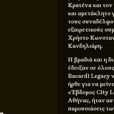
Κρατένα και τον
και αμετάκλητο 
τους συναδέλφου
εξαιρετικούς συ
Χρήστο Κωνσταν
Κανδηλιάρη.
Η βραδιά και η 
έδειξαν σε όλου
Bacardi Legacy 
ήρθε για να μείν
«Έβδομος City L
Αθήνας, ήταν αυ
παρουσιάσεις τω