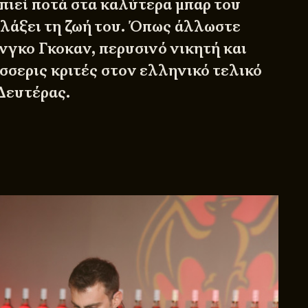
πιεί ποτά στα καλύτερα μπαρ του
λλάξει τη ζωή του. Όπως άλλωστε
νγκο Γκοκαν, περυσινό νικητή και
σσερις κριτές στον ελληνικό τελικό
Δευτέρας.