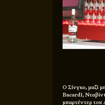
Ο Σίνγκο, μαζί μ
Bacardi, Νταβίν
μπαρτέντερ του 