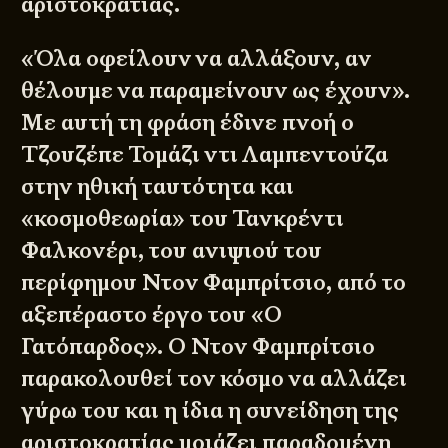
αριστοκρατίας.
«Όλα οφείλουν να αλλάξουν, αν
θέλουμε να παραμείνουν ως έχουν».
Με αυτή τη φράση έδινε πνοή ο
Τζουζέπε Τομάζι ντι Λαμπεντούζα
στην ηθική ταυτότητα και
«κοσμοθεωρία» του Τανκρέντι
Φαλκονέρι, του ανιψιού του
περίφημου Ντον Φαμπρίτσιο, από το
αξεπέραστο έργο του «Ο
Γατόπαρδος». Ο Ντον Φαμπρίτσιο
παρακολουθεί τον κόσμο να αλλάζει
γύρω του και η ίδια η συνείδηση της
αριστοκρατίας μοιάζει παραδομένη