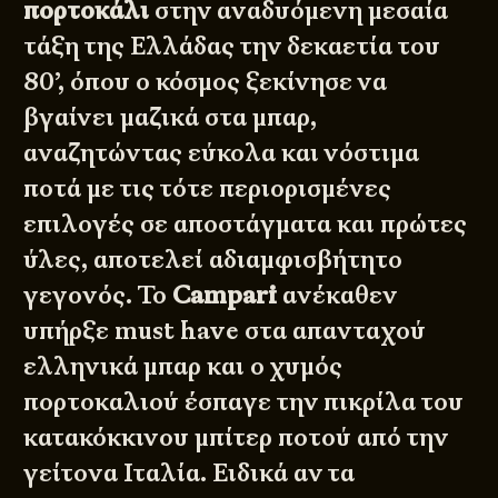
πορτοκάλι
στην αναδυόμενη μεσαία
τάξη της Ελλάδας την
δεκαετία του
80’
, όπου ο κόσμος ξεκίνησε να
βγαίνει μαζικά στα μπαρ,
αναζητώντας εύκολα και νόστιμα
ποτά με τις τότε περιορισμένες
επιλογές σε αποστάγματα και πρώτες
ύλες, αποτελεί αδιαμφισβήτητο
γεγονός. Το
Campari
ανέκαθεν
υπήρξε must have στα απανταχού
ελληνικά μπαρ και ο χυμός
πορτοκαλιού έσπαγε την πικρίλα του
κατακόκκινου μπίτερ ποτού από την
γείτονα Ιταλία. Ειδικά αν τα