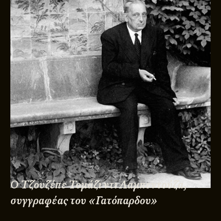
Ο Τζουζέπε Τομάζι ντι Λαμπεντούζα,
συγγραφέας του «Γατόπαρδου»