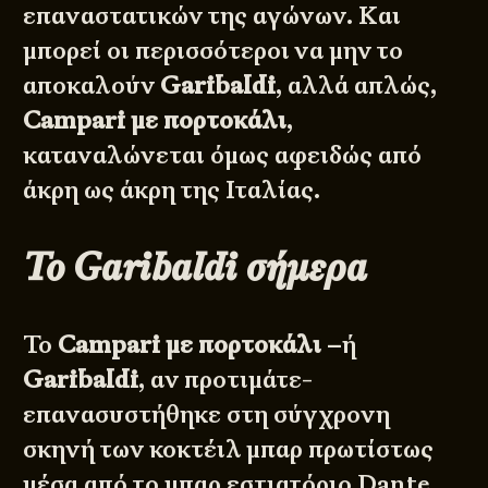
επαναστατικών της αγώνων. Και
μπορεί οι περισσότεροι να μην το
αποκαλούν
Garibaldi
, αλλά απλώς,
Campari με πορτοκάλι
,
καταναλώνεται όμως αφειδώς από
άκρη ως άκρη της Ιταλίας.
Το Garibaldi σήμερα
Το
Campari με πορτοκάλι
–ή
Garibaldi
, αν προτιμάτε-
επανασυστήθηκε στη σύγχρονη
σκηνή των κοκτέιλ μπαρ πρωτίστως
μέσα από το μπαρ εστιατόριο
Dante