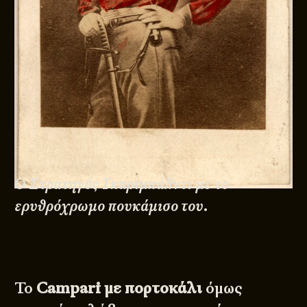
Ο Στρατηγός Γκαριμπάλντι με το
ερυθρόχρωμο πουκάμισο του.
Το
Campari με πορτοκάλι
όμως