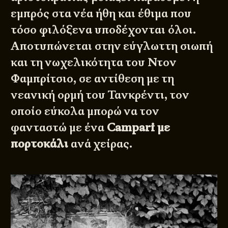
εμπρός στα νέα ήθη και έθιμα που
τόσο φιλόξενα υποδέχονται όλοι.
Αποτυπώνεται στην εύγλωττη σιωπή
και τη νωχελικότητα του Ντον
Φαμπρίτσιο, σε αντίθεση με τη
νεανική ορμή του Τανκρέντι, τον
οποίο εύκολα μπορώ να τον
φανταστώ με ένα
Campari με
πορτοκάλι
ανά χείρας.