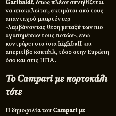
Garibaldi
, όπως πλέον συνηθίζεται
να αποκαλείται, εκτιμάται από τους
απανταχού μπαρτέντερ
-λαμβάνοντας θέση μεταξύ των πιο
αγαπημένων τους ποτών-, ενώ
κοντράρει στα ίσια highball και
απεριτίβο κοκτέιλ, τόσο στην Ευρώπη
όσο και στις ΗΠΑ.
Το Campari με πορτοκάλι
τότε
Η δημοφιλία του
Campari με