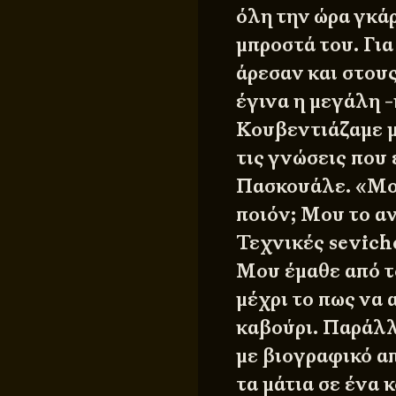
όλη την ώρα γκάρ
μπροστά του. Για
άρεσαν και στους
έγινα η μεγάλη -
Κουβεντιάζαμε με
τις γνώσεις που 
Πασκουάλε. «Μο
ποιόν; Μου το α
Τεχνικές seviche,
Μου έμαθε από το
μέχρι το πως να 
καβούρι. Παράλλ
με βιογραφικό απ
τα μάτια σε ένα 