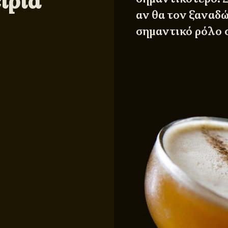
ιρία
αν θα τον ξαναδώ
σημαντικό ρόλο σ