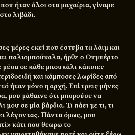
 που ήταν όλοι στα μαχαίρια, γίναμε
στο λιβάδι.
ες μέρες εκεί που έστυβα τα λάιμ και
άτι παλιομπούκαλα, ήρθε ο Ουμπέρτο
ε μέσα σε κάθε μπουκάλι κάποιες
εριδοειδή και κάμποσες λωρίδες από
ό ήταν μόνο η αρχή. Επί τρεις μήνες
α, μου μάθαινε ότι μπορούσε να
 μου σε μία βάρδια. Τι πάει με τι, τι
άει λέγοντας. Πάντα όμως, μου
τί» κάτι που θεωρώ το
Δεν χαιρετηθήκαμε ποτέ και ούτε ξέρω