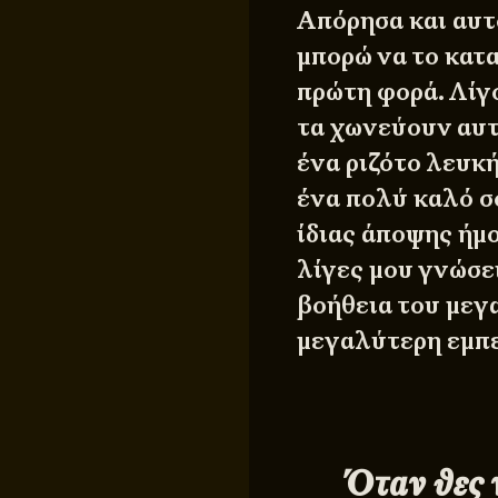
Απόρησα και αυτ
μπορώ να το κατα
πρώτη φορά. Λίγο
τα χωνεύουν αυτά
ένα ριζότο λευκή
ένα πολύ καλό σ
ίδιας άποψης ήμ
λίγες μου γνώσει
βοήθεια του μεγ
μεγαλύτερη εμπε
Όταν θες ν