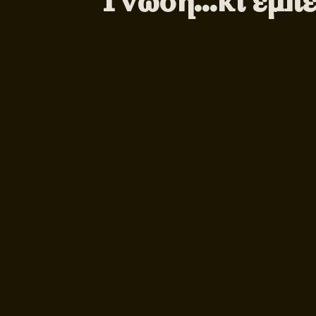
Γνώση…κι εμπε