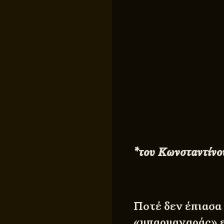
*του Κωνσταντίνο
Ποτέ δεν έπιασα
«μπαρμαναράς» ε