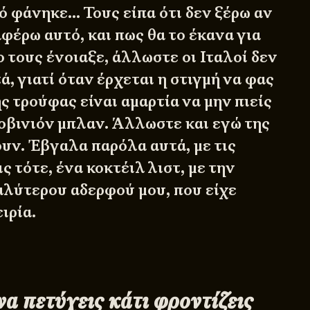
ό φάνηκε… Τους είπα ότι δεν ξέρω αν
φέρω αυτό, και πως θα το έκανα για
 τους ένοιαξε, άλλωστε οι Ιταλοί δεν
, γιατί όταν έρχεται η στιγμή να φας
ς τρούφας είναι αμαρτία να μην πιείς
οβινιόν μπλαν. Άλλωστε και εγώ της
ουν. Έβγαλα παρόλα αυτά, με τις
ς τότε, ένα κοκτέιλ λιστ, με την
αλύτερου αδερφού μου, που είχε
ιρία.
α πετύχεις κάτι φροντίζεις