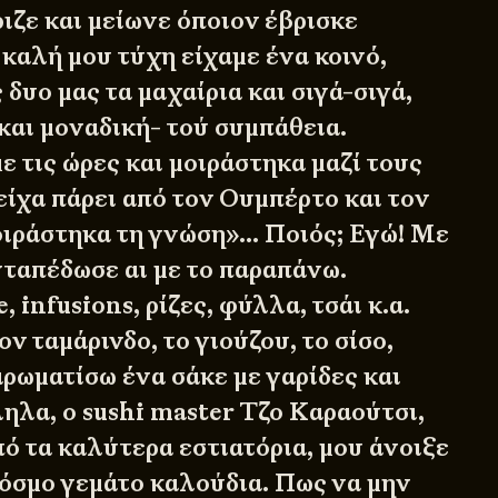
ιζε και μείωνε όποιον έβρισκε
 καλή μου τύχη είχαμε ένα κοινό,
 δυο μας τα μαχαίρια και σιγά-σιγά,
και μοναδική- τού συμπάθεια.
 τις ώρες και μοιράστηκα μαζί τους
είχα πάρει από τον Ουμπέρτο και τον
ιράστηκα τη γνώση»… Ποιός; Εγώ! Με
νταπέδωσε αι με το παραπάνω.
 infusions, ρίζες, φύλλα, τσάι κ.α.
ν ταμάρινδο, το γιούζου, το σίσο,
αρωματίσω ένα σάκε με γαρίδες και
ηλα, ο sushi master Τζο Καραούτσι,
ό τα καλύτερα εστιατόρια, μου άνοιξε
κόσμο γεμάτο καλούδια. Πως να μην