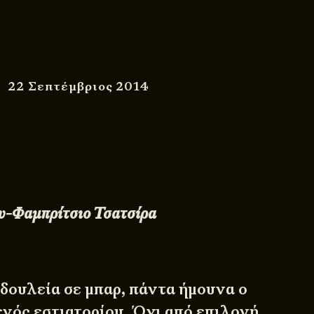
22 Σεπτέμβριος 2014
υ-Φαμπρίτσιο Τσατσίρα
 δουλεία σε μπαρ, πάντα ήμουνα ο
νός εστιατορίου. Όχι από επιλογή,