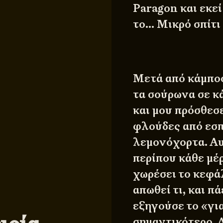
Paragon και εκεί
το… Μικρό σπίτι 
Μετά από κάμποσ
τα σούρωνα σε κ
και μου πρόσθεσ
φλούδες από εσπ
λεμονόχορτα. Αυτ
περίπου κάθε μέρ
χωρέσει το κεφάλι
απωθεί τι, και π
εξηγούσε το «για
σημαντικότερο. 