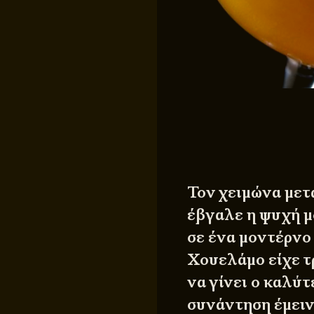
Τον χειμώνα μετ
έβγαλε η ψυχή μ
σε ένα μοντέρνο
Χουελάμο είχε 
να γίνει ο καλύτ
συνάντηση έμειν