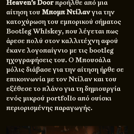
Heaven’s Door
προήλθε από μια
αίτηση του
Μπομπ Ντίλαν
για την
κατοχύρωση του εμπορικού σήματος
Bootleg Whiskey, που λέγεται πως
άρεσε πολύ στον καλλιτέχνη αφού
έκανε λογοπαίγνιο με τις bootleg
ηχογραφήσεις του. Ο Μπουσάλα
μόλις διάβασε για την αίτηση ήρθε σε
επικοινωνία με τον Ντίλαν και του
εξέθεσε το πλάνο για τη δημιουργία
ενός μικρού portfolio από ουίσκι
περιορισμένης παραγωγής.