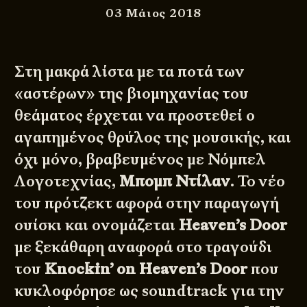
03 Μάιος 2018
Στη μακρά λίστα με τα ποτά των
«αστέρων» της βιομηχανίας του
θεάματος έρχεται να προστεθεί ο
αγαπημένος θρύλος της μουσικής, και
όχι μόνο, βραβευμένος με Νόμπελ
Λογοτεχνίας,
Μπομπ Ντίλαν
. Το νέο
του πρότζεκτ αφορά στην παραγωγή
ουίσκι και ονομάζεται
Heaven’s Door
με ξεκάθαρη αναφορά στο τραγούδι
του
Knockin’ on Heaven’s Door
που
κυκλοφόρησε ως soundtrack για την