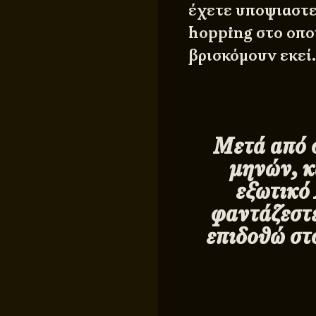
έχετε υποψιαστεί
hopping στο οπο
βρισκόμουν εκε
Μετά από 
μηνών, κ
εξωτικό
φαντάζεστ
επιδοθώ στ