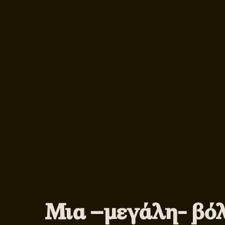
Μια –μεγάλη- βό