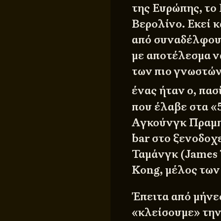
της Ευρώπης, το 
Βερολίνο. Εκεί κ
από συναδέλφους
με αποτέλεσμα ν
των πιο γνωστών
ένας ήταν ο, πα
που έλαβε στα «
Αγκούνγκ Πραμπ
bar στο ξενοδοχε
Ταμάνγκ (James
Kong, μέλος των 
Έπειτα από μήνε
«κλείσουμε» την 