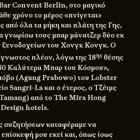
Bar Convent Berlin, στο μαγικό
άθε χρόνο το μέρος «πνίγεται»
 από όλα τα μήκη και πλάτη της Γης,
α γνωρίσω τους μπαρ μάνατζερ δύο εκ
 ξενοδοχείων του Χονγκ Κονγκ. Ο
ης
σίγνωστος πλέον, λόγω της 18
θέσης
50 Καλύτερα Μπαρ του Κόσμου»,
όβο (Agung Prabowo) του Lobster
ίο Sangri-La και ο έτερος, ο Τζέιμς
 Tamang) από το The Mira Hong
Design hotels.
ς συζητήσεων καταφέραμε να
επίσκεψή μου εκεί και, όπως ίσως