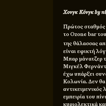
Χονγκ Κόνγκ
by n
Πρώτος σταθμός 
το Ozone bar του
της θάλασσας απ
είναι εφικτή λό
Μπαρ μάνατζερ τ
Μιγκέλ Φερνάντε
έχω υπάρξει συν
Κολωνία. Δεν θα
αντικειμενικός λ
εμπειρία του πίν
κυριολεκτικά κα