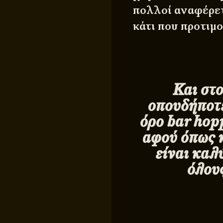
πολλοί αναφέρετ
κάτι που προτιμ
Και στ
οπουδήποτε
όρο
bar
hopp
αφού όπως κ
είναι καλ
όλους