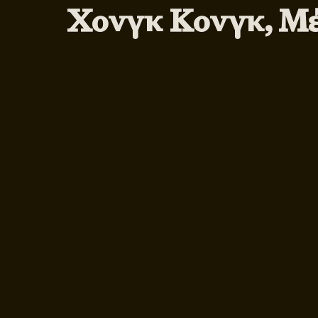
Χονγκ Κονγκ, Μέ