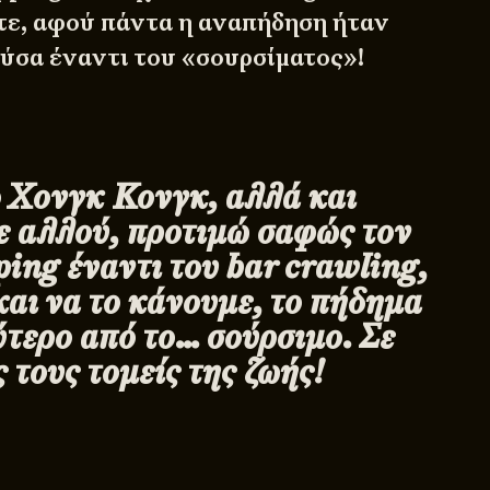
ε, αφού πάντα η αναπήδηση ήταν
ούσα έναντι του «σουρσίματος»!
ο Χονγκ Κονγκ, αλλά και
 αλλού, προτιμώ σαφώς τον
ing έναντι του
bar
crawling,
αι να το κάνουμε, το πήδημα
ύτερο από το… σούρσιμο. Σε
 τους τομείς της ζωής!