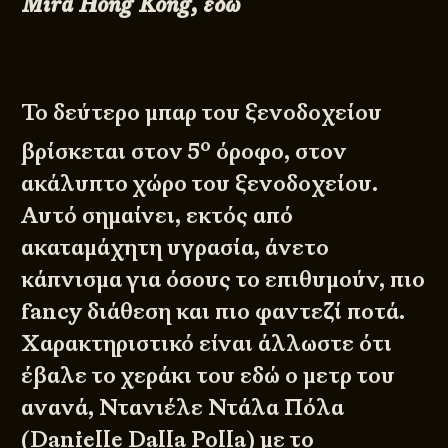
Mira Hong Kong,
εδώ
Το δεύτερο μπαρ του ξενοδοχείου
ο
βρίσκεται στον 5
όροφο, στον
ακάλυπτο χώρο του ξενοδοχείου.
Αυτό σημαίνει, εκτός από
ακαταμάχητη υγρασία, άνετο
κάπνισμα για όσους το επιθυμούν, πιο
fancy διάθεση και πιο φαντεζί ποτά.
Χαρακτηριστικό είναι άλλωστε ότι
έβαλε το χεράκι του εδώ ο μετρ του
ανανά, Ντανιέλε Ντάλα Πόλα
(Danielle Dalla Polla) με τo