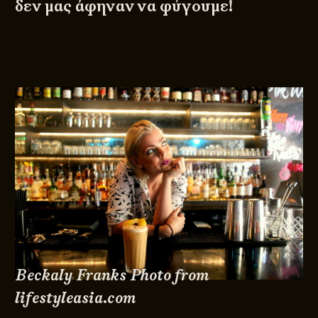
δεν μας άφηναν να φύγουμε!
Beckaly Franks Photo from
lifestyleasia.com