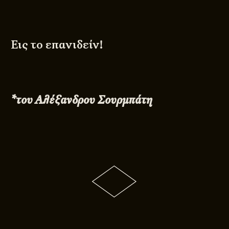
Εις το επανιδείν!
*του Αλέξανδρου Σουρμπάτη