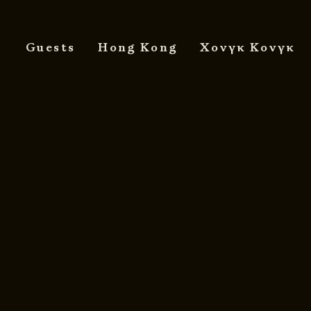
Guests
Hong Kong
Χονγκ Κονγκ