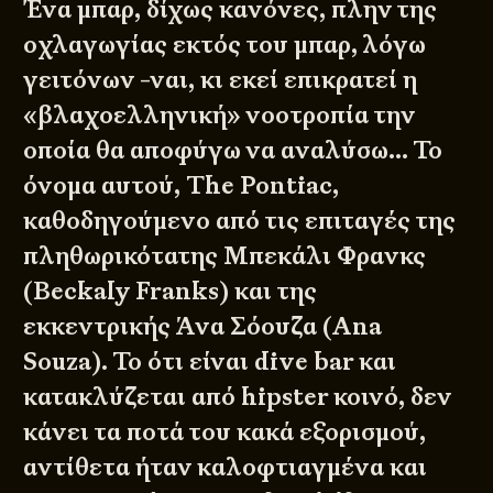
Ένα μπαρ, δίχως κανόνες, πλην της
οχλαγωγίας εκτός του μπαρ, λόγω
γειτόνων -ναι, κι εκεί επικρατεί η
«βλαχοελληνική» νοοτροπία την
οποία θα αποφύγω να αναλύσω… Το
όνομα αυτού,
The Pontiac
,
καθοδηγούμενο από τις επιταγές της
πληθωρικότατης Μπεκάλι Φρανκς
(Beckaly Franks) και της
εκκεντρικής Άνα Σόουζα (Ana
Souza). Το ότι είναι dive bar και
κατακλύζεται από hipster κοινό, δεν
κάνει τα ποτά του κακά εξορισμού,
αντίθετα ήταν καλοφτιαγμένα και