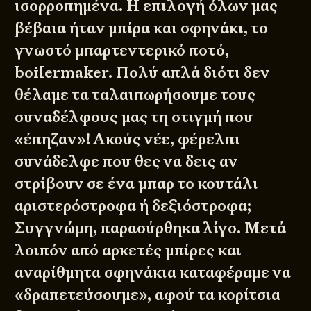
ισορροπημένα. Η επιλογή όλων μας
βέβαια ήταν μπίρα και σφηνάκι, το
γνωστό μπαρτεντερικό ποτό,
boilermaker. Πολύ απλά διότι δεν
θέλαμε τα ταλαιπωρήσουμε τους
συναδέλφους μας τη στιγμή που
«έπηζαν»! Ακούς νέε, φέρελπι
συνάδελφε που θες να δεις αν
στρίβουν σε ένα μπαρ το κουτάλι
αριστερόστροφα ή δεξιόστροφα;
Συγγνώμη, παρασύρθηκα λίγο. Μετά
λοιπόν από αρκετές μπίρες και
αναρίθμητα σφηνάκια καταφέραμε να
«δραπετεύσουμε», αφού τα κορίτσια