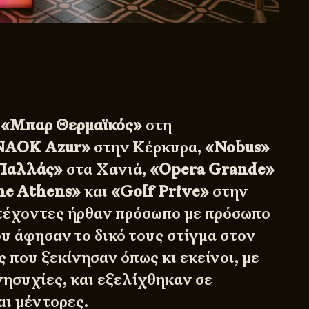
ι
«Μπαρ Θερμαϊκός»
στη
ΝΑΟΚ Azur»
στην Κέρκυρα,
«Nobus»
Παλλάς»
στα Χανιά,
«Opera Grande»
ne Athens»
και
«Golf Prive»
στην
τέχοντες ήρθαν πρόσωπο με πρόσωπο
υ άφησαν το δικό τους στίγμα στον
 που ξεκίνησαν όπως κι εκείνοι, με
νησυχίες, και εξελίχθηκαν σε
αι μέντορες.