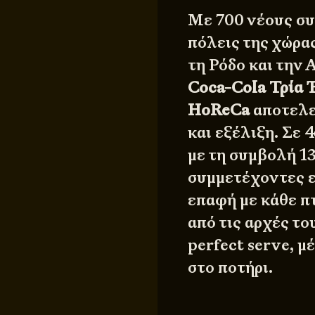
Με 700 νέους συ
πόλεις της χώρα
τη Ρόδο και την
Coca-Cola Τρία 
HoReCa
αποτελεί
και εξέλιξη. Σε 
με τη συμβολή 1
συμμετέχοντες ε
επαφή με κάθε π
από τις αρχές το
perfect serve, μ
στο ποτήρι.