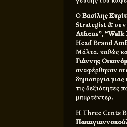
γεύσης του καφέ
Ο
Βασίλης Κυρίτ
Strategist & συ
Athens”
,
“Walk 
Head Brand Amba
Μάλτα, καθώς κα
Γιάννης Οικονό
αναφέρθηκαν στα
δημιουργία μιας
τις δεξιότητες π
μπαρτέντερ.
Η Three Cents B
Παπαγιαννοπού