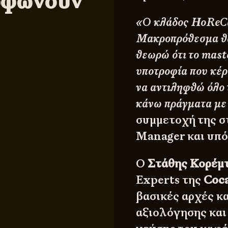
ορφώνουν
«Ο κλάδος HoReCa
Μακροπρόθεσμα θα 
θεωρώ ότι το mas
υποτροφία που κέρ
να αντιληφθώ όλο 
κάνω πράγματα με
συμμετοχή της 
Manager και υπ
Ο
Στάθης Κορέμ
Experts της
Coc
βασικές αρχές κ
αξιολόγησης και