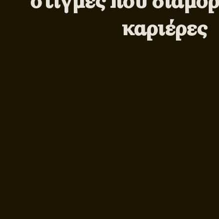
στιγμές που διαμ
καριέρες