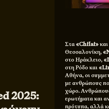
Στα
«Chilai»
κα
Θεσσαλονίκη,
«
στο Ηράκλειο,
«
στη Ρόδο και
«Li
Αθήνα, οι συμμε
με ανθρώπους πο
χώρο. Ανθρώπους
d 2025:
ερωτήματα και α
πρότυπα, αλλά κ