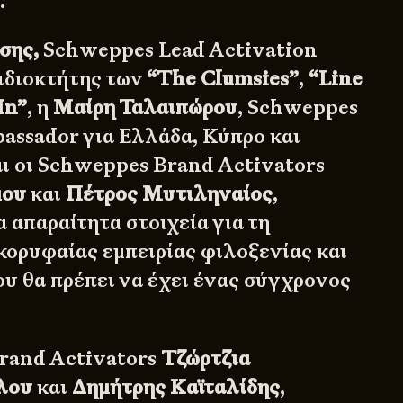
.
σης,
Schweppes Lead Activation
νιδιοκτήτης των
“The Clumsies”
,
“Line
In”
, η
Μαίρη Ταλαιπώρου
, Schweppes
ssador για Ελλάδα, Κύπρο και
ι οι Schweppes Brand Activators
μου
και
Πέτρος Μυτιληναίος
,
 απαραίτητα στοιχεία για τη
 κορυφαίας εμπειρίας φιλοξενίας και
ου θα πρέπει να έχει ένας σύγχρονος
rand Activators
Τζώρτζια
λου
και
Δημήτρης Καϊταλίδης
,