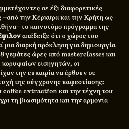
μμετέχοντες σε έξι διαφορετικές
ς –από την Κέρκυρα και την Κρήτη ως
 Αθήνα– το καινοτόμο πρόγραμμα της
Έψιλον
απέδειξε ότι ο χώρος του
 μια διαρκή πρόκληση για δημιουργία
48 γεμάτες ώρες από masterclasses και
3 κορυφαίων εισηγητών, οι
ίχαν την ευκαιρία να έρθουν σε
τυχή της σύγχρονης καφεστίασης:
υ coffee extraction και την τέχνη του
έχρι τη βιωσιμότητα και την αρμονία