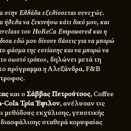
 στην Ελλάδα εξελίσσεται συνεχώς.
ήθελα να ξεκινήσω κάτι δικό μου, και
terclass του HoReCa Empowered και η
δισα εδώ μου δίνουν βάσεις για να μπορώ
το φάσμα της εστίασης και να μπορώ να
 το σωστό τρόπο»,
δηλώνει μετά τη
στο πρόγραμμα
η
Αλεξάνδρα, F&B
ότροφος.
τας
και ο
Σάββας Πετρούτσος
, Coffee
a-Cola Τρία Έψιλον
, ανέλυσαν τις
αι μεθόδους εκχύλισης, γευστικής
 διασφάλισης σταθερά κορυφαίας