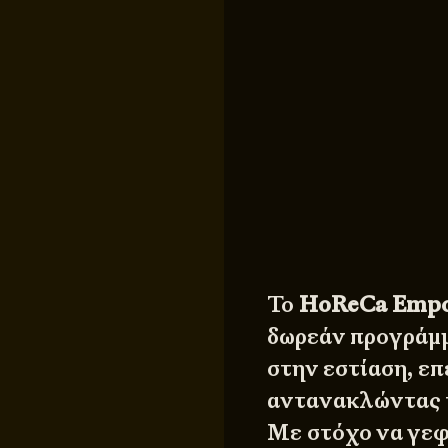
Το
HoReCa Emp
δωρεάν προγράμ
στην εστίαση, ε
αντανακλώντας τ
Με στόχο να γεφ