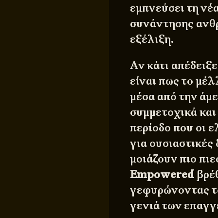
εμπνεύσει τη νέα
συνάντησης ανθρ
εξέλιξη.
Αν κάτι απέδειξε
είναι πως το μέλ
μέσα από την άμε
συμμετοχικά και 
περίοδο που οι 
για ουσιαστικές 
μοιάζουν πιο πιε
Empowered
βρέθ
γεφυρώνοντας το
γενιά των επαγγ