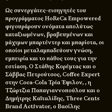
Ως συνεργάτες-εισηγητές του
προγράμματος HoReCa Empowered
φιγουράρουν ονόματα απολύτως
καταξιωμένων, βραβευμένων και
μάχιμων μπαρτέντερ και μπαρίστα, οι
οποίοι μεταλαμπαδεύουν γνώση,
εμπειρία και το πάθος τους για την
εστίαση. Ο Στάθης Κορέμτας και ο
Σάββας Πετρούτσος, Coffee Expert
στην Coca-Cola Τρία Έψιλον, , η
Τζώρτζια Παπαγιαννοπούλου και ο
Δημήτρης Καϊταλίδης, Three Cents
Brand Activator, ο Βασίλης