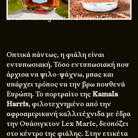
Το Rodham Rye και το Dissent Gin
Οπτικά πάντως, η φιάλη είναι
εντυπωσιακή. Τόσο εντυπωσιακή που
άρχισα να ψιλο-ψάχνω, μπας και
υπάρχει τρόπος να την βρω πουθενά
Ευρώπη. Το πορτραίτο της
Kamala
Harris
, φιλοτεχνημένο από την
αφροαμερικανή καλλιτέχνιδα με έδρα
την Ουάσιγκτον
Lex Marie
, δεσπόζει
στο κέντρο της φιάλης. Στην ετικέτα