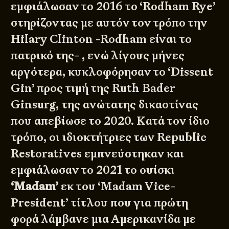
εμφιάλωσαν το 2016 το
‘Rodham Rye’
στηρίζοντας με αυτόν τον τρόπο την
Hilary Clinton -Rodham είναι το
πατρικό της- , ενώ λίγους μήνες
αργότερα, κυκλοφόρησαν το ‘Dissent
Gin’ προς τιμή της Ruth Bader
Ginsurg, της ανώτατης δικαστίνας
που απεβίωσε το 2020. Κατά τον ίδιο
τρόπο, οι ιδιοκτήτριες των Republic
Restoratives εμπνεύστηκαν και
εμφιάλωσαν το 2021 το ουίσκι
‘Madam’
εκ του ‘Madam Vice-
President’ τίτλου που για πρώτη
φορά λάμβανε μια Αμερικανίδα με