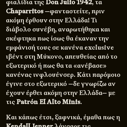
φιαλίδια της
Don Julio 1942
, τα
Chaparritos
—φανταστείτε, πριν
ακόμη έρθουν στην Ελλάδα! Τι
διάβολο συνέβη, αναρωτήθηκα και
σκέφτηκα πως ίσως θα έκαναν την
εμφάνισή τους σε κανένα exclusive
ιβέντ στη Μύκονο, απευθείας από το
εξωτερικό ή πως θα τα «ανέβασε»
κανένας ινφλουένσερ. Κάτι παρόμοιο
έγινε στο εξωτερικό —δε γνωρίζω αν
έχουν έρθει ακόμη στην Ελλάδα— με
τις
Patrón El Alto Minis
.
Και κάπως έτσι, ξαφνικά, έμαθα πως η
Kendall Jenner
λάνσαρε τις