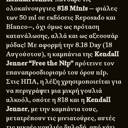
ολοκαίνουργιες
818 Minis
— φιάλες
των 50 ml σε εκδόσεις Reposado και
Blanco—, όχι όμως ως πρόταση
κατανάλωσης, αλλά και ως αξεσουάρ
μόδας! Με αφορμή την 8.18 Day (18
Αυγούστου), η καμπάνια της
Kendall
Jenner “Free the Nip”
πρότεινε τον
επαναπροσδιορισμό του όρου nip.
Στις ΗΠΑ, η λέξη χρησιμοποιείται για
να περιγράψει μια μικρή γουλιά
αλκοόλ, οπότε η 818 και η
Kendall
Jenner
, με την καμπάνια τους,
μετατρέπουν τις μινιατούρες, αυτές
τις μικρές γουλιές δηλαδή, από κάτι