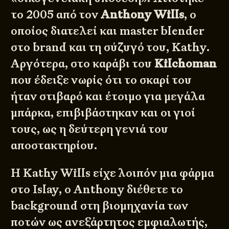
το 2005 από τον
Anthony Wills
, ο
οποίος διατελεί και master blender
στο brand και τη σύζυγό του, Kathy.
Αργότερα, στο καράβι του
Kilchoman
που έδειξε νωρίς ότι το σκαρί του
ήταν στιβαρό και έτοιμο για μεγάλα
μπάρκα, επιβιβάστηκαν και οι γιοί
τους, ως η δεύτερη γενιά του
αποστακτηρίου.
Η Kathy Wills είχε λοιπόν μια φάρμα
στο Islay, ο Anthony διέθετε το
background στη βιομηχανία των
ποτών ως ανεξάρτητος εμφιαλωτής,