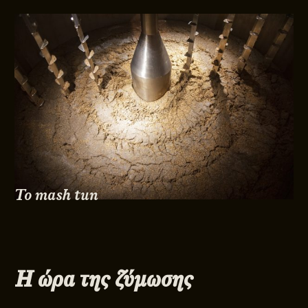
Το mash tun
Η ώρα της ζύμωσης