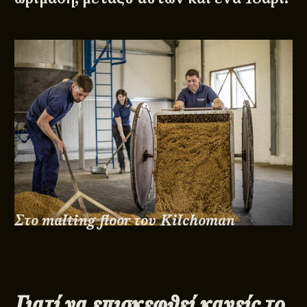
© 2011 - 2026
DESIGNED BY
DpS
BITTERBOOZE
ATHENS
Στο malting floor του Kilchoman
Γιατί να επισκεφθεί κανείς το