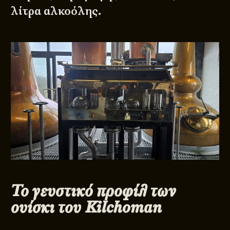
λίτρα αλκοόλης.
Το γευστικό προφίλ των
ουίσκι του Kilchoman