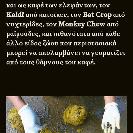
και ως καφέ των ελεφάντων, τον
Kaldi
από κατσίκες, τον
Bat Crop
από
νυχτερίδες, τον
Monkey Chew
από
μαϊμούδες, και πιθανότατα από κάθε
άλλο είδος ζώου που περιστασιακά
μπορεί να απολαμβάνει να γευματίζει
από τους θάμνους του καφέ.