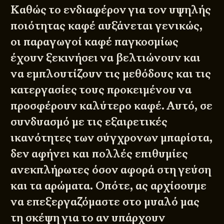
Καθώς το ενδιαφέρον για τον υψηλής
ποιότητας καφέ αυξάνεται γενικώς,
οι παραγωγοί καφέ παγκοσμίως
έχουν ξεκινήσει να βελτιώνουν και
να εμπλουτίζουν τις μεθόδους και τις
κατεργασίες τους προκειμένου να
© 2011 - 2026
DESIGNED BY
DpS
προσφέρουν καλύτερο καφέ. Αυτό, σε
BITTERBOOZE
ATHENS
συνδυασμό με τις εξαιρετικές
ικανότητες των σύγχρονων μπαρίστα,
δεν αφήνει και πολλές επιθυμίες
ανεκπλήρωτες όσον αφορά στη γεύση
και τα αρώματα. Οπότε, ας αρχίσουμε
να επεξεργαζόμαστε στο μυαλό μας
τη σκέψη για το αν υπάρχουν