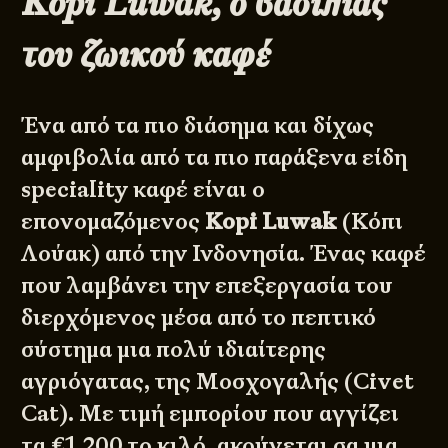
Kopi
Luwak
, ο βασιλιάς
του ζωικού καφέ
Ένα από τα πιο διάσημα και δίχως
αμφιβολία από τα πιο παράξενα είδη
speciality καφέ είναι ο
επονομαζόμενος
Kopi Luwak
(Κόπι
Λούακ) από την Ινδονησία. Ένας καφέ
που λαμβάνει την επεξεργασία του
διερχόμενος μέσα από το πεπτικό
σύστημα μια πολύ ιδιαίτερης
αγριόγατας, της Μοσχογαλής (Civet
Cat). Με τιμή εμπορίου που αγγίζει
τα €1.200 το κιλό, ακούγεται σα μια