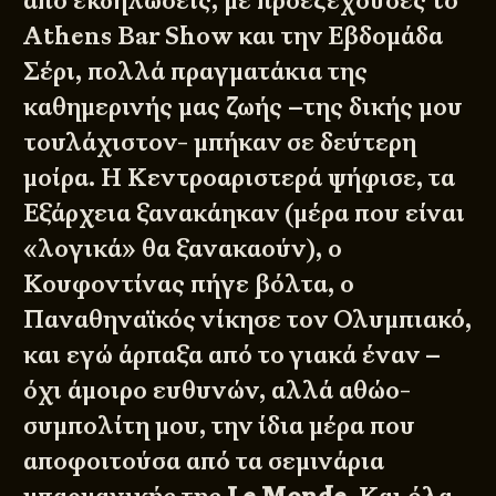
από εκδηλώσεις, με προεξέχουσες το
Athens Bar Show και την Εβδομάδα
Σέρι, πολλά πραγματάκια της
καθημερινής μας ζωής –της δικής μου
τουλάχιστον- μπήκαν σε δεύτερη
μοίρα. Η Κεντροαριστερά ψήφισε, τα
Εξάρχεια ξανακάηκαν (μέρα που είναι
«λογικά» θα ξανακαούν), ο
Κουφοντίνας πήγε βόλτα, ο
Παναθηναϊκός νίκησε τον Ολυμπιακό,
και εγώ άρπαξα από το γιακά έναν –
όχι άμοιρο ευθυνών, αλλά αθώο-
συμπολίτη μου, την ίδια μέρα που
αποφοιτούσα από τα
σεμινάρια