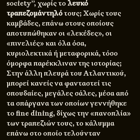
society’’, χωρίς το
λευκό
τραπεζομάντηλό
τους; Χωρίς τους
καμβάδες, επάνω στους οποίους
αποτυπώθηκαν οι «λεκέδες», οι
«πινελιές» και όλα όσα,
κυριολεκτικά ή μεταφορικά, τόσο
όμορφα παρέκκλιναν της ιστορίας;
Στην άλλη πλευρά του Ατλαντικού,
μπορεί κανείς να φανταστεί τις
σπουδαίες, μεγάλες σάλες, μέσα από
τα σπάργανα των οποίων γεννήθηκε
το fine dining, δίχως την «πανοπλία»
των τραπεζιών τους, το κάλυμμα
επάνω στο οποίο τελούνταν