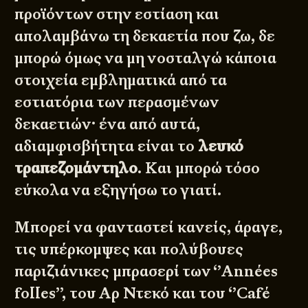
προϊόντων στην εστίαση και
απολαμβάνω τη δεκαετία που ζω, δε
μπορώ όμως να μη νοσταλγώ κάποια
στοιχεία εμβληματικά από τα
εστιατόρια των περασμένων
δεκαετιών· ένα από αυτά,
αδιαμφισβήτητα είναι το
λευκό
τραπεζομάντηλο
. Και μπορώ τόσο
εύκολα να εξηγήσω το γιατί.
Μπορεί να φανταστεί κανείς, άραγε,
τις υπέρκομψες και πολύβουες
παριζιάνικες μπρασερί των ‘’Années
folles’’, του Αρ Ντεκό και του ‘’Café