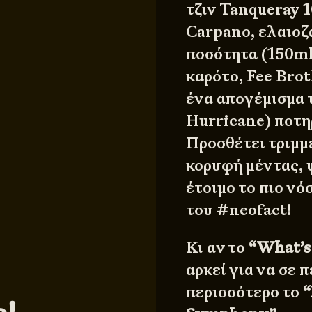
τζιν Tanqueray 
Carpano, ελαιοζ
ποσότητα (150m
καρότο, Fee Brot
ένα απογέμισμα 
Hurricane) ποτη
Προσθέτει τριμμ
κορυφή μέντας, 
έτοιμο το πιο νό
του #neofact!
Κι αν το
“What’s
αρκεί για να σε π
περισσότερο το
“