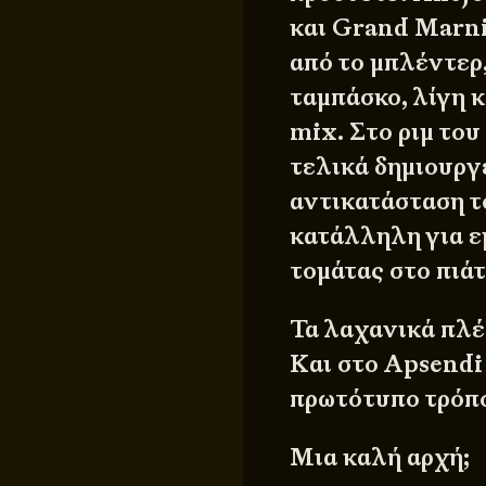
και Grand Marni
από το μπλέντερ,
ταμπάσκο, λίγη κ
mix. Στο ριμ του
τελικά δημιουργε
αντικατάσταση τ
κατάλληλη για ε
τομάτας στο πιάτ
Τα λαχανικά πλέο
Και στο Apsendi
πρωτότυπο τρόπ
Μια καλή αρχή;