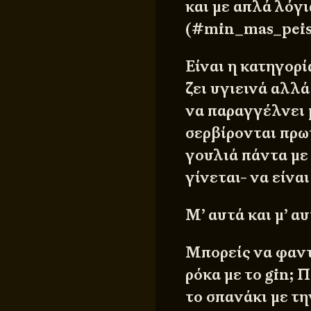
και με απλά λόγι
(#min_mas_peis
Είναι η κατηγορ
ζει υγιεινά αλλά
να παραγγέλνει 
σερβίρονται πρω
γουλιά πάντα με
γίνεται- να είναι
Μ’ αυτά και μ’ α
Μπορείς να φαντα
ρόκα με το gin; 
το σπανάκι με τη