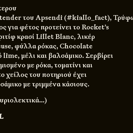
τερου
tender του Apsendi (#kiallo_fact), Τρύφ
ς για φέτος προτείνει το Rocket’s
εριτίφ κρασί Lillet Blanc, λικέρ
euse, φύλλα ρόκας, Chocolate
ό lime, μέλι και βαλσάμικο. Σερβίρει
μισμένο με ρόκα, τοματίνι και
ο χείλος του ποτηριού έχει
σάμικο με τριμμένα κάσιους.
κυριολεκτικά…)
L