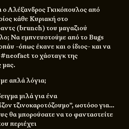
ά ο Αλέξανδρος Γκικόπουλος από
οίος κάθε Κυριακή στο
αντς (brunch) του μαγαζιού
λλο; Να εμπνευστούμε από το Bugs
πάυ -όπως έκανε και ο ίδιος- και να
 #neofact το χάσταγκ της
 μας.
 με απλά λόγια;
δειγμα μιλά για ένα
ζον τζινοκαροτόζουμο”, ωστόσο για…
υς θα μπορούσατε να το φανταστείτε
που περιέχει