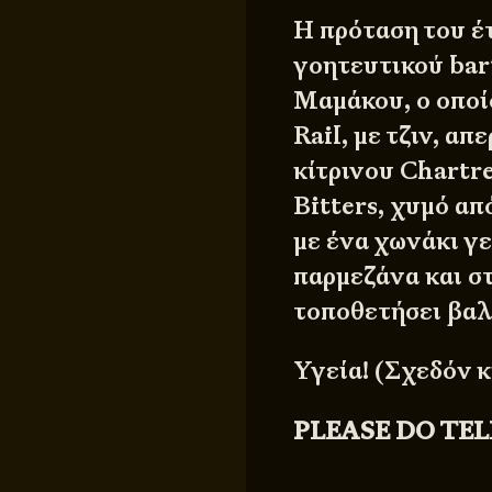
Η πρόταση του έ
γοητευτικού bar
Μαμάκου, ο οποίο
Rail, με τζιν, απ
κίτρινου Chartr
Bitters, χυμό απ
με ένα χωνάκι γε
παρμεζάνα και στ
τοποθετήσει βαλ
Υγεία! (Σχεδόν 
PLEASE DO TEL