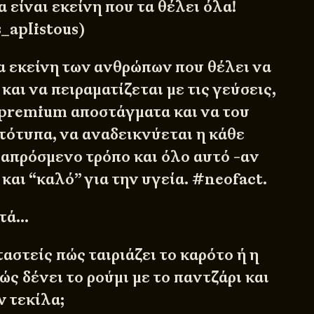
α είναι εκείνη που τα θέλει όλα!
_aplistous)
ία εκείνη των ανθρώπων που θέλει να
 και να πειραματίζεται με τις γεύσεις,
premium αποστάγματα και να του
τότυπα, να αναδεικνύεται η κάθε
 απρόσμενο τρόπο και όλο αυτό -αν
 και “καλό” για την υγεία. #neofact.
υτά…
στείς πώς ταιριάζει το καρότο ή η
Πώς δένει το ρούμι με το παντζάρι και
ν τεκίλα;