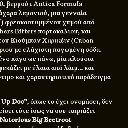
10, βερμούτ Antica Formula
άχαρα λεμονιού, μια γενναία
l) φρεσκοστυμμένου χυμού από
hers Bitters πορτοκαλιού, και
του Κιούμπαν Χαρικέιν (Cuban
ριού με ελάχιστη παγωμένη σόδα.
ένο πάγο ως πάνω, μία πλούσια
ψεκάζει με έλαια από λάιμ… και
στιμο και χαρακτηριστικό παράδειγμα
 Up Doc”
, όπως το έχει ονομάσει, δεν
είσει τότε ίσως να σου ταιριάζει
Notorious Big Beetroot