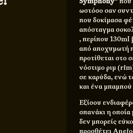
e!
Symphony”
που 
ωστόσο σαν συντ
που δοκίμασα φέ
απόσταγμα σοκολ
, περίπου 130ml
από αποχυμωτή π
προτίθεται στο 
νόστιμο ριμ (ri
σε καρύδα, ενώ τ
και ένα μπαμπού 
Εξίσου ενδιαφέρο
σπανάκι η οποία
δεν μπορείς εύκο
προσθέτει Anejo