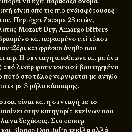
μπορεί να έχει παράδοξο όνομα
αγή είναι από τις πιο ενδιαφέρουσες
τος. Περιέχει Zacapa 23 ετών,
άτας Mozart Dry, Amargo bitters
 βρασμένο και περασμένο επί τόπου
αντζάρι και φρέσκο άνηθο που
σέικερ. Η συνταγή αποθεώνεται με ένα
m) από λικέρ φουντουκιού βουτηγμένο
ο ποτό στο τέλος γαρνίρεται με άνηθο
στικ με 3 μήλα κάππαρης.
υσα, είναι και η συνταγή με το
 μπαίνει στην κατηγορία εκείνων που
λα να ξεχάσεις. Στο σέικερ
 και Blanco Don Julio τεκίλα αλλά