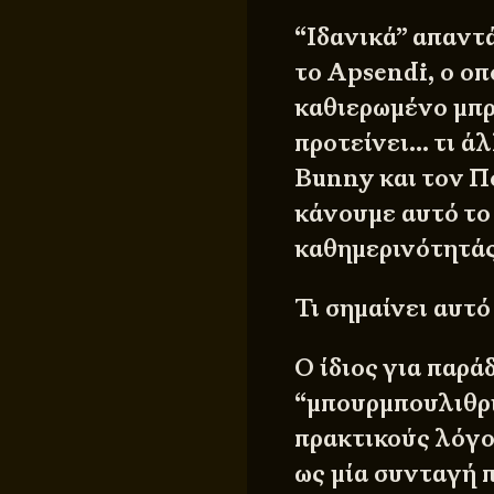
“Ιδανικά” απαντ
το Apsendi, ο οπ
καθιερωμένο μπρ
προτείνει… τι ά
Bunny και τον Πο
κάνουμε αυτό το
καθημερινότητάς
Τι σημαίνει αυτό
Ο ίδιος για παρά
“μπουρμπουλιθρί
πρακτικούς λόγο
ως μία συνταγή 