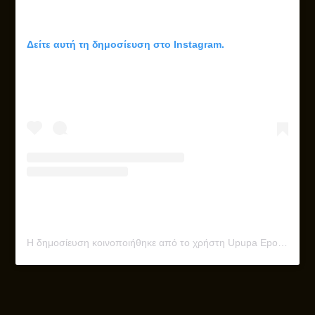
Δείτε αυτή τη δημοσίευση στο Instagram.
Η δημοσίευση κοινοποιήθηκε από το χρήστη Upupa Epops – the bar (@upupaepops_thebar)