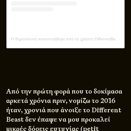
Η δημοσίευση κοινοποιήθηκε από το χρήστη DifferentBeast (@differentbeastathens)
Από την πρώτη φορά που το δοκίμασα
αρκετά χρόνια πριν, νομίζω το 2016
ήταν, χρονιά που άνοιξε το Different
Beast δεν έπαψε να μου προκαλεί
μικρές δόσεις ευτυχίας (petit