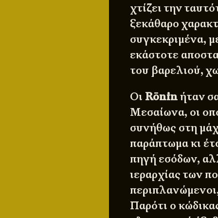
χτίζει την ταυτ
ξεκάθαρο χαρακτ
συγκεκριμένα, 
εκάστοτε αποστα
του βαρελιού, χ
Οι
Rōnin
ήταν σα
Μεσαίωνα, οι οπ
συνήθως στη μάχ
παράπτωμα κι έτ
πηγή εσόδων, αλ
ιεραρχίας των π
περιπλανώμενοι,
Παρότι ο κώδικα