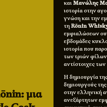
και
Μανώλης Μα
ιστορία στην αγ
γνώση και την εμ
τη
Rōnin Whisky
εμφιαλώσεων ουίσ
εβδομάδες κυκλο
ιστορία που παρο
των τριών φίλων 
αντίστοιχες των
Η δημιουργία τη
δημιουργούς της
ōnin: μια
στην ελληνική α
ανεξάρτητων εμφ