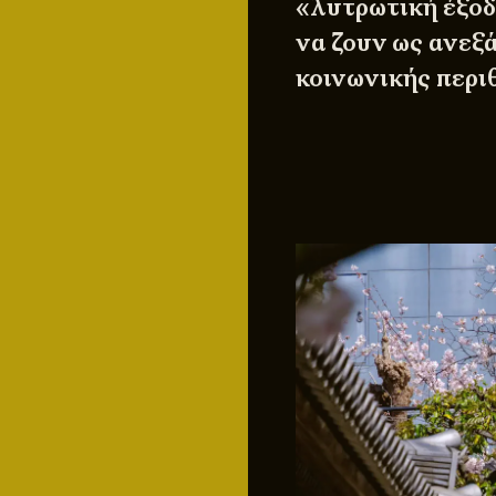
«λυτρωτική έξοδ
να ζουν ως ανεξά
κοινωνικής περι