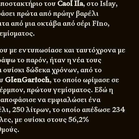
αποστακτήριο του
Caol Ila
, στο Islay,
εράσει πρώτα από πρώην βαρέλι
ιτα από μια οκτάβα από σέρι Fino,
εμίσματος.
που με εντυπωσίασε και ταυτόχρονα με
άψω το παρόν, ήταν η νέα τους
 ουίσκι δώδεκα χρόνων, από το
ου
GlenGarioch
, το οποίο ωρίμασε σε
έρμπον, πρώτου γεμίσματος. Εδώ η
αποφάσισε να εμφιαλώσει ένα
λι, 250 λίτρων, το οποίο απέδωσε 234
λες, με ουίσκι στους 56,2%
θμούς.