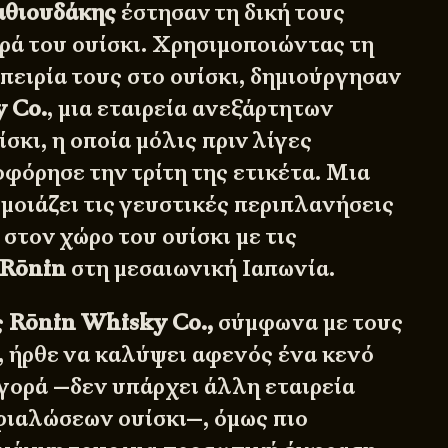
θιουδάκης
έστησαν τη δική τους
ορά του ουίσκι. Χρησιμοποιώντας τη
πειρία τους στο ουίσκι, δημιούργησαν
 Co.
, μια εταιρεία ανεξάρτητων
κι, η οποία μόλις πριν λίγες
φόρησε την τρίτη της ετικέτα. Μια
μοιάζει τις γευστικές περιπλανήσεις
στον χώρο του ουίσκι με τις
Rōnin
στη μεσαιωνική Ιαπωνία.
ς
Rōnin Whisky Co.,
σύμφωνα με τους
, ήρθε να καλύψει αφενός ένα κενό
γορά —δεν υπάρχει άλλη εταιρεία
ιαλώσεων ουίσκι—, όμως πιο