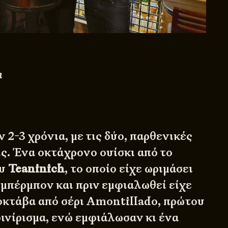
n
ν 2-3 χρόνια, με τις δύο, παρθενικές
ς. Ένα οκτάχρονο ουίσκι από το
ου
Teaninich
, το οποίο είχε ωριμάσει
 μπέρμπον και πριν εμφιαλωθεί είχε
 οκτάβα από
σέρι
Amontillado, πρώτου
φινίρισμα, ενώ εμφιάλωσαν κι ένα