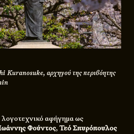
hi Kuranosuke, αρχηγού της περιβόητης
nin
ύ λογοτεχνικό αφήγημα ως
Ιωάννης Φούντος
,
Τεό Σπυρόπουλος