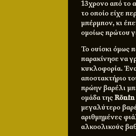
13χρονο από το 
το οποίο είχε π
μπέρμπον, κι έπε
ομοίως πρώτου γ
Το ουίσκι όμως 
παρακίνησε να γρ
κυκλοφορία. Ένα
αποστακτήριο τ
πρώην βαρέλι μπ
ομάδα της
Rōnin
μεγαλύτερο βαρέ
αριθμημένες φιά
αλκοολικούς βα