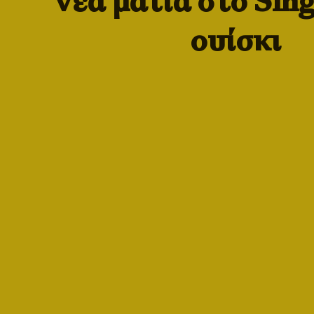
νέα ματιά στο Sin
ουίσκι