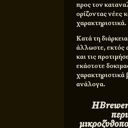
προς τον καταναλ
ορίζοντας νέες 
χαρακτηριστικά.
Κατά τη διάρκεια
άλλωστε, εκτός 
και τις προτιμήσ
εκάστοτε δοκιμα
χαρακτηριστικά β
ανάλογα.
ΗBrewers
περ
μικροζυθοπο