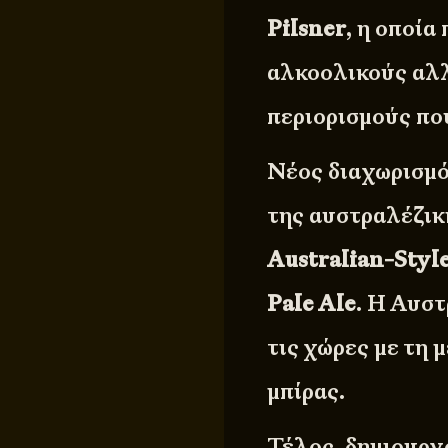
Pilsner
, η οποί
αλκοολικούς αλλ
περιορισμούς που
Νέος διαχωρισμό
της αυστραλέζικη
Australian-Style
Pale Ale
. Η Αυστ
τις χώρες με τη 
μπίρας.
Τέλος, δημιουργ