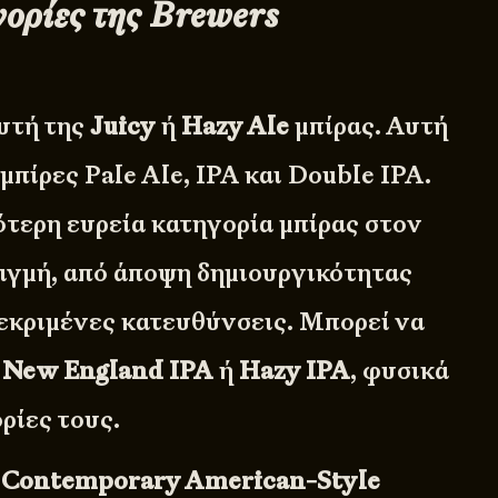
γορίες της Brewers
υτή της
Juicy
ή
Hazy Ale
μπίρας. Αυτή
 μπίρες Pale Ale, IPA και Double IPA.
ότερη ευρεία κατηγορία μπίρας στον
τιγμή, από άποψη δημιουργικότητας
εκριμένες κατευθύνσεις. Μπορεί να
ς
New England IPA
ή
Hazy IPA
, φυσικά
ρίες τους.
η
Contemporary American-Style