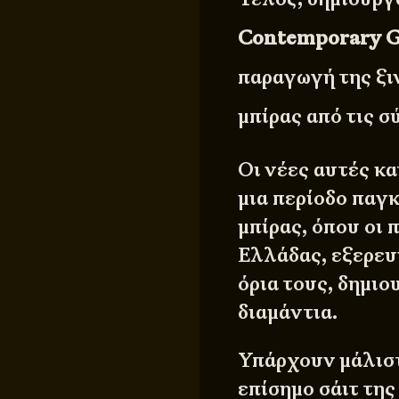
Contemporary 
παραγωγή της ξι
μπίρας από τις 
Οι νέες αυτές κ
μια περίοδο παγ
μπίρας, όπου οι 
Ελλάδας, εξερευ
όρια τους, δημι
διαμάντια.
Υπάρχουν μάλιστ
επίσημο σάιτ τη