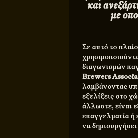
και ανεξάρτ
με οπο
Σε αυτό το πλαί
χρησιμοποιούντα
διαγωνισμών παγ
Brewers Associa
λαμβάνοντας υπό
εξελίξεις στο χ
άλλωστε, είναι ε
επαγγελματία ή 
να δημιουργήσει 