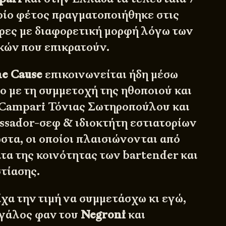
ποίο φέτος πραγματοποιήθηκε στις
ρες με διαφορετική μορφή λόγω των
κών που επικρατούν.
he Cause
επικοινωνείται ήδη μέσω
eo με τη συμμετοχή της ηθοποιού και
 Campari Τόνιας Σωτηροπούλου και
ssador-σεφ & ιδιοκτήτη εστιατορίων
τα, οι οποίοι πλαισιώνονται από
τα της κοινότητας των bartender και
τίασης.
χα την τιμή να συμμετάσχω κι εγώ,
εγάλος φαν του
Negroni
και