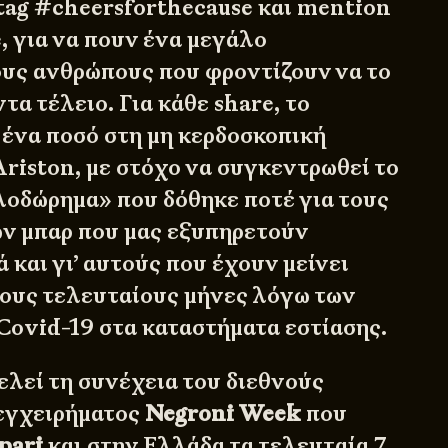
tag #cheersforthecause και mention
 για να πουν ένα μεγάλο
υς ανθρώπους που φροντίζουν να το
α τέλειο. Για κάθε share, το
 ένα ποσό στη μη κερδοσκοπική
Ariston, με στόχο να συγκεντρωθεί το
οδώρημα» που δόθηκε ποτέ για τους
ν μπαρ που μας εξυπηρετούν
 και γι’ αυτούς που έχουν μείνει
τους τελευταίους μήνες λόγω των
Covid-19 στα καταστήματα εστίασης.
ελεί τη συνέχεια του διεθνούς
εγχειρήματος
Negroni Week
που
pari
και στην Ελλάδα τα τελευταία 7