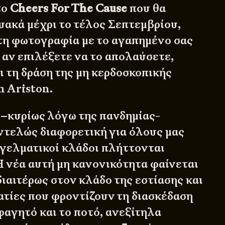
το
Cheers For The Cause
που θα
υακά μέχρι το τέλος Σεπτεμβρίου,
τη φωτογραφία με το αγαπημένο σας
 αν επιλέξετε να το απολαύσετε,
ι τη δράση της μη κερδοσκοπικής
n Ariston
.
 –κυρίως λόγω της πανδημίας-
ντελώς διαφορετική για όλους μας
γγελματικοί κλάδοι πλήττονται
 νέα αυτή μη κανονικότητα φαίνεται
διαιτέρως στον κλάδο της εστίασης και
τίες που φροντίζουν τη διασκέδαση
φαγητό και το ποτό, ανεξίτηλα