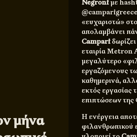
Negroni
με hash
@camparigreece,
«ευχαριστώ» στο
απολαμβάνει πάντ
Campari
δωρίζει
εταιρία Metron 
μεγαλύτερο «φιλ
εργαζόμενους τω
καθημερινά, αλλά
εκτός εργασίας 
επιπτώσεων της 
ον μήνα
Η ενέργεια αποτ
φιλανθρωπικού 
υλοποιεί το
Cam