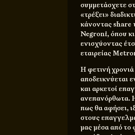
συμμετάσχετε σ
«τρέξει» διαδικτ
κάνοντας share 
Negroni, όπου κι
ενισχύοντας έτσ
εταιρείας
Metro
Η φετινή χρονιά
αποδεικνύεται ε
και αρκετοί επα
ανεπανόρθωτα. Η
πως θα αφήσει, ι
στους επαγγελμα
μας μέσα από το 