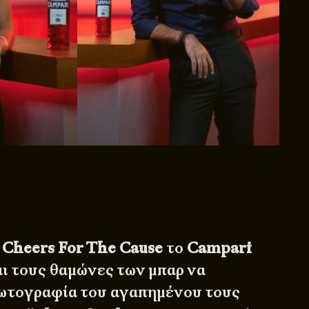
α
Cheers For The Cause
το
Campari
αι τους θαμώνες των μπαρ να
ωτογραφία του αγαπημένου τους