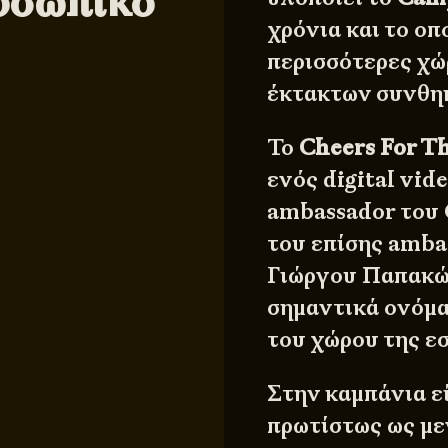
οσωπικό
χρόνια και το ο
περισσότερες χώ
έκτακτων συνθη
Το
Cheers For T
ενός digital vid
ambassador του
του επίσης amba
Γιώργου Παπακώσ
σημαντικά ονόμα
του χώρου της εσ
Στην καμπάνια εί
πρωτίστως ως μ