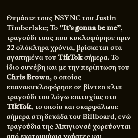
Θυμάστε τους NSYNC του Justin
Timberlake; Το
‘’It’s gonna be me’’
,
τραγούδι τους που κυκλοφόρησε πριν
22 ολόκληρα χρόνια, βρίσκεται στα
αγαπημένα του
TikTok
σήμερα. Το
ίδιο συνέβη και με την περίπτωση του
Chris Brown
, ο οποίος
επανακυκλοφόρησε σε βίντεο κλιπ
τραγούδι του λόγω επιτυχίας στο
TikTok
, το οποίο και σκαρφάλωσε
σήμερα στη δεκάδα του Billboard, ενώ
τραγούδια της Μπιγιονσέ χορεύονται
από εκατομμύρια χρήστες και