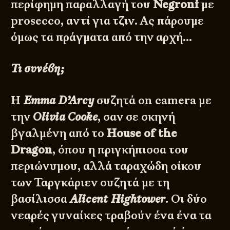
περίφημη παραλλαγή του
Negroni
με
prosecco, αντί για τζιν. Ας πάρουμε
όμως τα πράγματα από την αρχή…
Τι συνέβη;
Η
Emma D’Arcy
συζητά on camera με
την
Olivia Cooke
, σαν σε σκηνή
βγαλμένη από το
House of the
Dragon
, όπου η πριγκήπισσα του
περιώνυμου, αλλά ταραχώδη οίκου
των Ταργκάριεν συζητά με τη
βασίλισσα
Alicent Hightower
. Οι δύο
νεαρές γυναίκες τραβούν ένα ένα τα