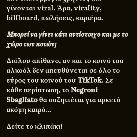
γίνονται viral. Άρα, virality,
billboard, πωλήσεις, καριέρα.
Μπορεί να γίνει κάτι αντίστοιχο και με το
χώρο των ποτών;
Διόλου απίθανο, αν και το κοινό του
αλκοόλ δεν απευθύνεται σε όλο το
εύρος του κοινού του
TikTok
. Σε
κάθε περίπτωση, το
Negroni
Sbagliato
θα συζητιέται για αρκετό
ακόμη καιρό…
Δείτε το κλιπάκι!