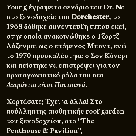
Young έγραψε το σενάριο του Dr. No
στο ξενοδοχείο του
Dorchester
, το
1968 δόθηκε συνέντευξη τύπου εκεί,
στην οποία ανακοινώθηκε ο Τζορτζ
Λάζενμπι ως ο επόμενος Μποντ, ενώ
το 1970 προσκαλέστηκε ο Σον Κόνερι
και πείστηκε να επιστρέψει για τον
πρωταγωνιστικό ρόλο του στα
Διαμάντια είναι Παντοτινά
.
Χορτάσατε; Έχει κι άλλα! Στο
ασύλληπτης αισθητικής roof garden
του ξενοδοχείου, στο ‘’The
Penthouse & Pavilion’’,