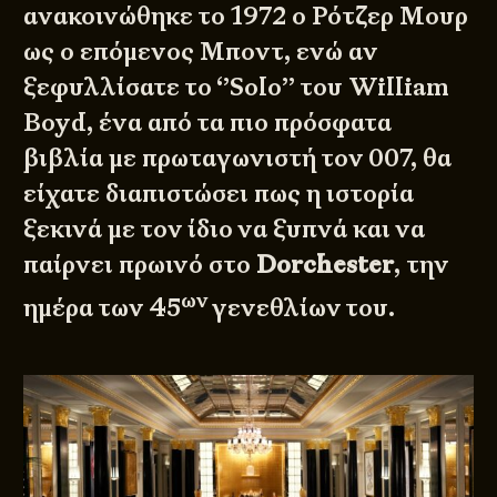
ανακοινώθηκε το 1972 ο Ρότζερ Μουρ
ως ο επόμενος Μποντ, ενώ αν
ξεφυλλίσατε το
‘’Solo’’
του William
Boyd, ένα από τα πιο πρόσφατα
βιβλία με πρωταγωνιστή τον 007, θα
είχατε διαπιστώσει πως η ιστορία
ξεκινά με τον ίδιο να ξυπνά και να
παίρνει πρωινό στο
Dorchester
, την
ων
ημέρα των 45
γενεθλίων του.