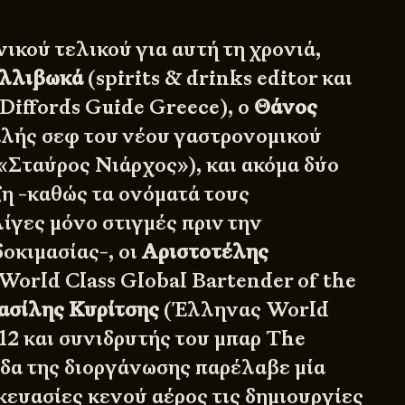
ικού τελικού για αυτή τη χρονιά,
λλιβωκά
(spirits & drinks editor και
Diffords Guide Greece
), ο
Θάνος
λής σεφ του νέου γαστρονομικού
«Σταύρος Νιάρχος»
), και ακόμα δύο
 -καθώς τα ονόματά τους
ίγες μόνο στιγμές πριν την
οκιμασίας-, οι
Αριστοτέλης
World Class Global Bartender of the
ασίλης Κυρίτσης
(Έλληνας World
12 και συνιδρυτής του μπαρ
The
άδα της διοργάνωσης παρέλαβε μία
κευασίες κενού αέρος τις δημιουργίες