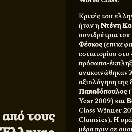
World Class
.
Κριτές του ελλην
ήταν η
Ντένη Κα
συνιδρύτρια του
Φέσκος
(επικεφα
εστιατορίου στο
πρόσωπα-έκπληξη
ανακοινώθηκαν λ
αξιολόγηση της δ
Παπαδόπουλος
(
Year 2009) και
Β
Class Winner 20
 από τους
Clumsies
). Η ομ
μέρα πριν σε συσ