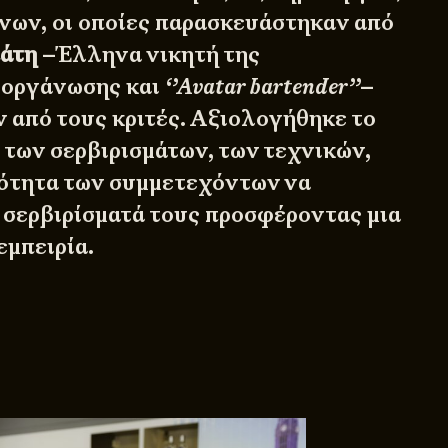
νων, οι οποίες παρασκευάστηκαν από
άτη
–Έλληνα νικητή της
ιοργάνωσης και
‘’Avatar bartender’’
–
ν από τους κριτές. Αξιολογήθηκε το
 των σερβιρισμάτων, των τεχνικών,
νότητα των συμμετεχόντων να
 σερβιρίσματά τους προσφέροντας μια
εμπειρία.