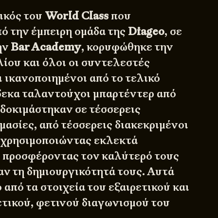
ικός του
World Class
που
ό την έμπειρη ομάδα της
Diageo
, σε
ην
Bar Academy
, κορυφώθηκε την
λίου και όλοι οι συντελεστές
ι ικανοποιημένοι από το τελικό
δεκα ταλαντούχοι μπαρτέντερ από
 δοκιμάστηκαν σε τέσσερεις
μασίες, από τέσσερεις διακεκριμένοι
 χρησιμοποιώντας εκλεκτά
 προσφέροντας τον καλύτερό τους
αν τη δημιουργικότητά τους. Αυτά
 από τα στοιχεία του εξαιρετικού και
τικού, φετινού διαγωνισμού του