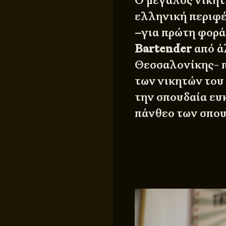
Ο μεγάλος νικητ
ελληνική περιφέ
–για πρώτη φορά
Bartender
από ά
Θεσσαλονίκης- π
των νικητών του
την σπουδαία ευκ
πάνθεο των σπου