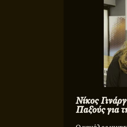
Νίκος Γινάργ
Παξούς για τ