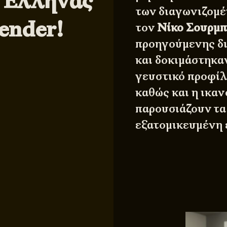
ς Έλληνας
των διαγωνιζομέ
ender!
τον
Νίκο Σουρμπ
προηγούμενης δ
και δοκιμάστηκα
γευστικό προφίλ
καθώς και η ικα
παρουσιάζουν τα
εξατομικευμένη 