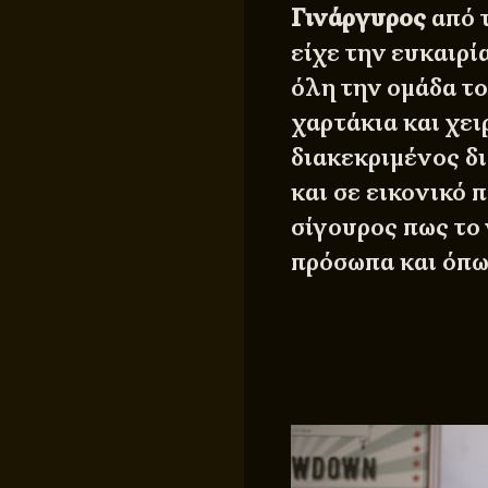
Γινάργυρος
από τ
είχε την ευκαιρί
όλη την ομάδα τ
χαρτάκια και χει
διακεκριμένος δ
και σε εικονικό 
σίγουρος πως το
πρόσωπα και όπως