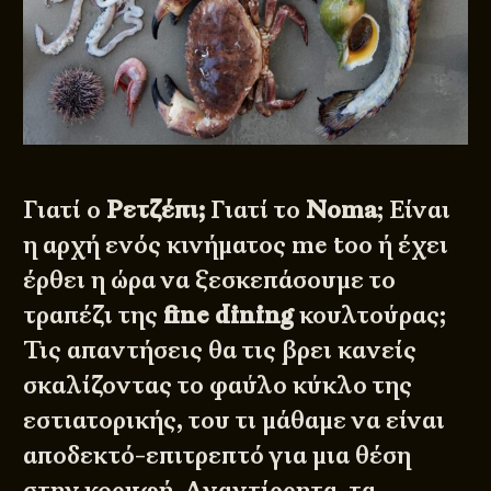
Γιατί ο
Ρετζέπι;
Γιατί το
Ν
oma
; Είναι
η αρχή ενός κινήματος me too ή έχει
έρθει η ώρα να ξεσκεπάσουμε το
τραπέζι της
fine
dining
κουλτούρας;
Τις απαντήσεις θα τις βρει κανείς
σκαλίζοντας το φαύλο κύκλο της
εστιατορικής, του τι μάθαμε να είναι
αποδεκτό-επιτρεπτό για μια θέση
στην κορυφή. Αναντίρρητα, τα