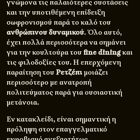
γνώμονα τις παλαιότερες συστάσεις
και την υποτιθέμενη επίδειξη
σωφρονισμού παρά το καλό του
ανθρώπινου
δυναμικού
. Όλο αυτό,
έχει πολλά περισσότερα να σημάνει
για την κουλτούρα του
fine
dining
και
τις φιλοδοξίες του. Η επερχόμενη
παραίτηση του
Ρετζέπι
μοιάζει
περισσότερο με ανατροπή
πολιτεύματος παρά για ουσιαστική
μετάνοια.
Εν κατακλείδι, είναι σημαντική η
πρόληψη στον επαγγελματικό
εκφοβισμό ανεξαρτήτως