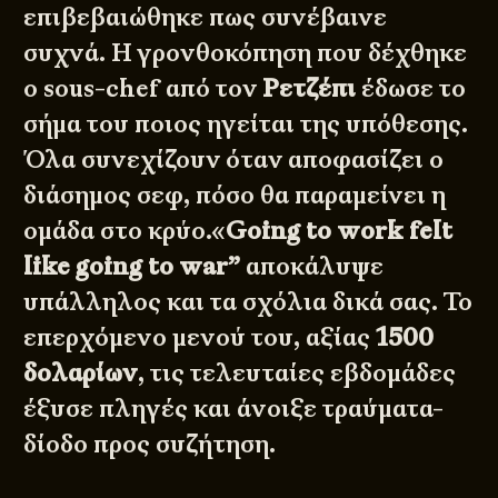
επιβεβαιώθηκε πως συνέβαινε
συχνά. Η γρονθοκόπηση που δέχθηκε
ο sous-chef από τον
Ρετζέπι
έδωσε το
σήμα του ποιος ηγείται της υπόθεσης.
Όλα συνεχίζουν όταν αποφασίζει ο
διάσημος σεφ, πόσο θα παραμείνει η
ομάδα στο κρύο.«
Going
to
work
felt
like
going
to
war
”
αποκάλυψε
υπάλληλος και τα σχόλια δικά σας. Το
επερχόμενο μενού του, αξίας
1500
δολαρίων
, τις τελευταίες εβδομάδες
έξυσε πληγές και άνοιξε τραύματα-
δίοδο προς συζήτηση.