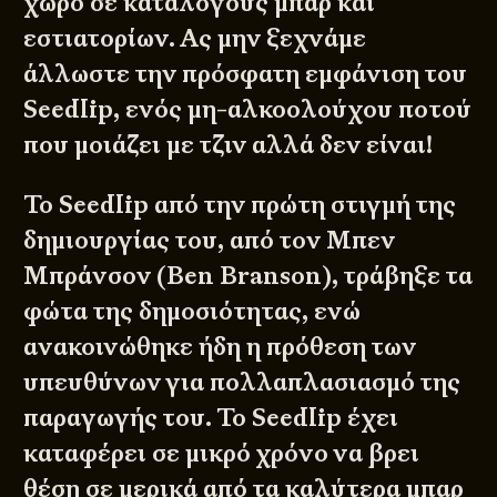
χώρο σε καταλόγους μπαρ και
εστιατορίων. Ας μην ξεχνάμε
άλλωστε την πρόσφατη εμφάνιση του
Seedlip
, ενός μη-αλκοολούχου ποτού
που μοιάζει με τζιν αλλά δεν είναι!
Το Seedlip από την πρώτη στιγμή της
δημιουργίας του, από τον Μπεν
Μπράνσον (Ben Branson), τράβηξε τα
φώτα της δημοσιότητας, ενώ
ανακοινώθηκε ήδη η πρόθεση των
υπευθύνων για πολλαπλασιασμό της
παραγωγής του. Το Seedlip έχει
καταφέρει σε μικρό χρόνο να βρει
θέση σε μερικά από τα καλύτερα μπαρ