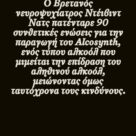
Ο Βρετανός
νευροψυχίατρος Ντέιβιντ
Νατς πατένταρε 90
συνθετικές ενώσεις για την
παραγωγή του
Alcosynth,
ενός τύπου αλκοόλ που
μιμείται την επίδραση του
αληθινού αλκοόλ,
μειώνοντας όμως
ταυτόχρονα τους κινδύνους.