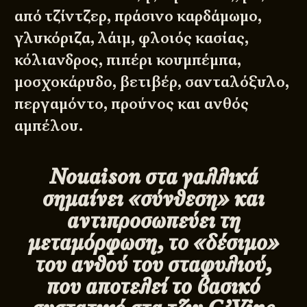
από τζίντζερ, πράσινο καρδάμωμο,
γλυκόριζα, λάιμ, φλοιός κασίας,
κόλιανδρος, πιπέρι κουμπέμπα,
μοσχοκάρυδο, βετιβέρ, σανταλόξυλο,
περγαμόντο, προύνος και ανθός
αμπέλου.
Nouaison στα γαλλικά
σημαίνει «σύνθεση» και
αντιπροσωπεύει τη
μεταμόρφωση, το «δέσιμο»
του ανθού του σταφυλιού,
που αποτελεί το βασικό