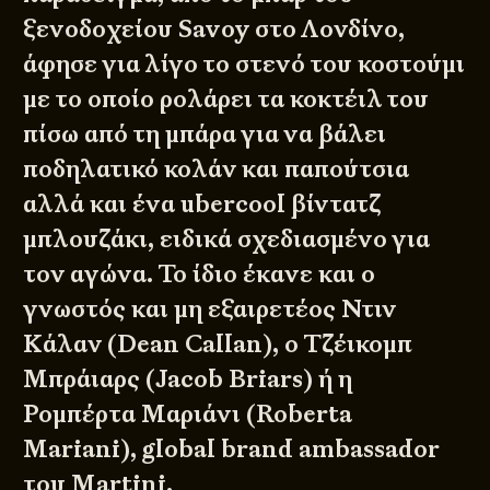
ξενοδοχείου Savoy στο Λονδίνο,
άφησε για λίγο το στενό του κοστούμι
με το οποίο ρολάρει τα κοκτέιλ του
πίσω από τη μπάρα για να βάλει
ποδηλατικό κολάν και παπούτσια
αλλά και ένα ubercool βίντατζ
μπλουζάκι, ειδικά σχεδιασμένο για
τον αγώνα. Το ίδιο έκανε και ο
γνωστός και μη εξαιρετέος Ντιν
Κάλαν (Dean Callan), ο Τζέικομπ
Μπράιαρς (Jacob Briars) ή η
Ρομπέρτα Μαριάνι (Roberta
Mariani), global brand ambassador
του Martini.