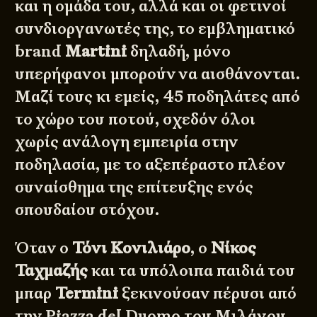
και η ομάδα του, αλλά και οι φετινοί
συνδιοργανωτές της, το εμβληματικό
brand
Martini
δηλαδή, μόνο
υπερήφανοι μπορούν να αισθάνονται.
Μαζί τους κι εμείς, 45 ποδηλάτες από
το χώρο του ποτού, σχεδόν όλοι
χωρίς ανάλογη εμπειρία στην
ποδηλασία, με το αξεπέραστο πλέον
συναίσθημα της επίτευξης ενός
σπουδαίου στόχου.
Όταν ο
Τόνι Κονιλιάρο
, ο
Νίκος
Ταχμαζής
και τα υπόλοιπα παιδιά του
μπαρ
Termini
ξεκινούσαν πέρυσι από
την Piazza del Duomo του Μιλάνου