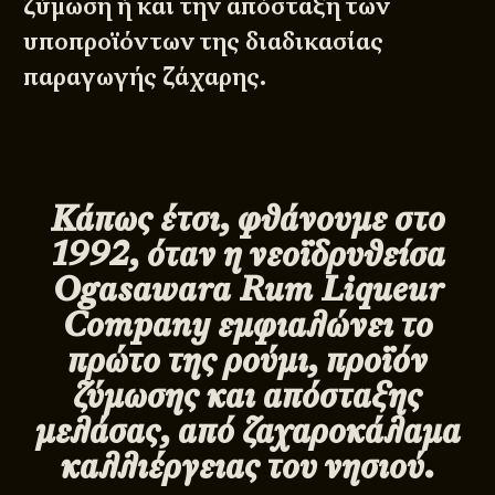
ζύμωση ή και την απόσταξη των
υποπροϊόντων της διαδικασίας
παραγωγής ζάχαρης.
Κάπως έτσι, φθάνουμε στο
1992, όταν η νεοϊδρυθείσα
Ogasawara Rum Liqueur
Company εμφιαλώνει το
πρώτο της ρούμι, προϊόν
ζύμωσης και απόσταξης
μελάσας, από ζαχαροκάλαμα
καλλιέργειας του νησιού.