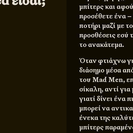
d είσαι;
μπίτερς και αφού
προσέθετε ένα –
ποτήρι μαζί με το
προσθέσεις εσύ τ
το ανακάτεμα.
Όταν φτιάχνω γι
διάσημο μέσα απ
του Mad Men, επ
σίκαλη, αντί για
γιατί δίνει ένα 
μπορεί να αντικα
ένεκα της καλύτ
μπίτερς παραμέν