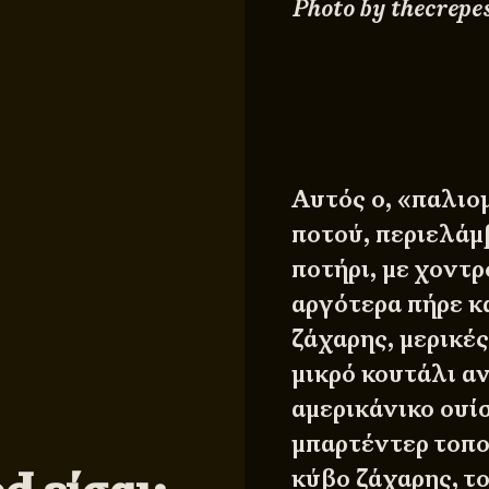
Photo by thecrep
Αυτός ο, «παλιο
ποτού, περιελάμ
ποτήρι, με χοντ
αργότερα πήρε κα
ζάχαρης, μερικές
μικρό κουτάλι α
αμερικάνικο ουί
μπαρτέντερ τοπο
κύβο ζάχαρης, το