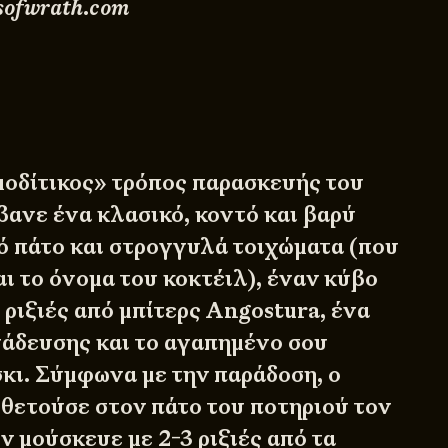
esofwrath.com
μοδίτικος» τρόπος παρασκευής του
βανε ένα κλασικό, κοντό και βαρύ
ρό πάτο και στρογγυλά τοιχώματα (που
ι το όνομα του κοκτέιλ), έναν κύβο
 ριξιές από μπίτερς Angostura, ένα
νάδευσης και το αγαπημένο σου
σκι. Σύμφωνα με την παράδοση, ο
θετούσε στον πάτο του ποτηριού τον
ν μούσκευε με 2-3 ριξιές από τα