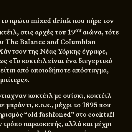
, το πρώτο mixed drink που πήρε τον
ου
τέιλ, στις αρχές του 19
αιώνα, τότε
ου The Balance and Columbian
 Χάντσον της Νέας Υόρκης έγραφε,
ς «Το κοκτέιλ είναι ένα διεγερτικό
είται από οποιοδήποτε απόσταγμα,
 μπίτερς».
τιαχναν κοκτέιλ με ουίσκι, κοκτέιλ
με μπράντι, κ.ο.κ., μέχρι το 1895 που
ρισμός “old fashioned” στο cocktail
ν τρόπο παρασκευής, αλλά και μέχρι