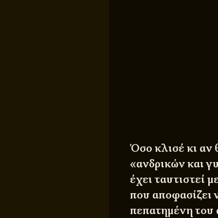
Όσο κλισέ κι αν 
«ανδρικών και γ
έχει ταυτιστεί μ
που αποφασίζει 
πεπατημένη του 