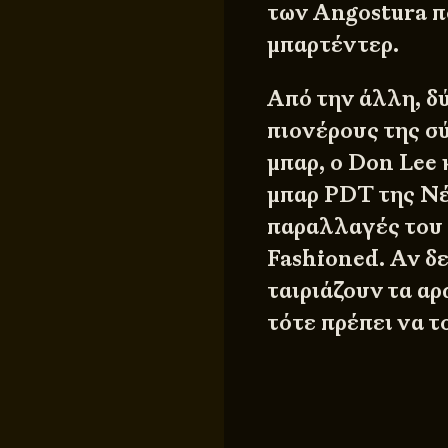
των Angostura π
μπαρτέντερ.
Από την άλλη, δ
πιονέρους της σ
μπαρ, ο Don Lee
μπαρ PDT της Νέ
παραλλαγές του 
Fashioned. Αν δ
ταιριάζουν τα αρ
τότε πρέπει να τ