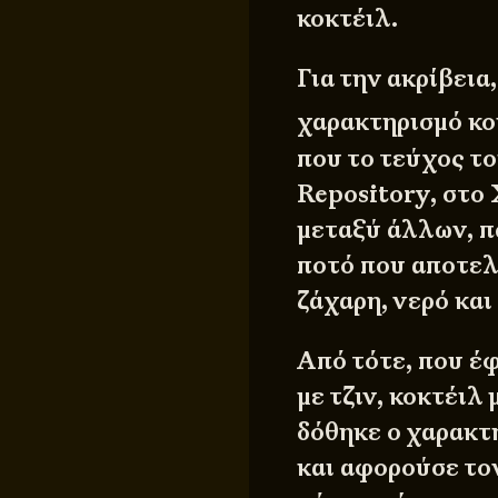
κοκτέιλ.
Για την ακρίβεια
χαρακτηρισμό κοκ
που το τεύχος τ
Repository, στο
μεταξύ άλλων, πω
ποτό που αποτελ
ζάχαρη, νερό και
Από τότε, που έφ
με τζιν, κοκτέιλ 
δόθηκε ο χαρακτη
και αφορούσε το