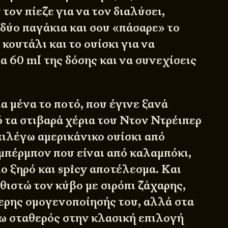
 τον πίεζε για να τον διαλύσει,
 δύο παγάκια και σου «πάσαρε» το
 κουτάλι και το ουίσκι για να
α 60 ml της δόσης και να συνεχίσεις
α μένα το ποτό, που έγινε ξανά
ό τα στιβαρά χέρια του Ντον Ντρέιπερ
ιλέγω αμερικάνικο ουίσκι από
 μπέρμπον που είναι από καλαμπόκι,
πιο ξηρό και spicy αποτέλεσμα. Και
θιστώ τον κύβο με σιρόπι ζάχαρης,
ερης ομογενοποίησής του, αλλά στα
ω σταθερός στην κλασική επιλογή