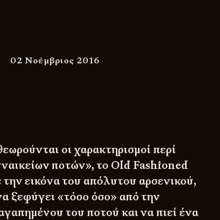
02 Νοέμβριος 2016
θεωρούνται οι χαρακτηρισμοί περί
υναικείων ποτών», το Old Fashioned
ε την εικόνα του απόλυτου αρσενικού,
να ξεφύγει «τόσο όσο» από την
αγαπημένου του ποτού και να πιεί ένα