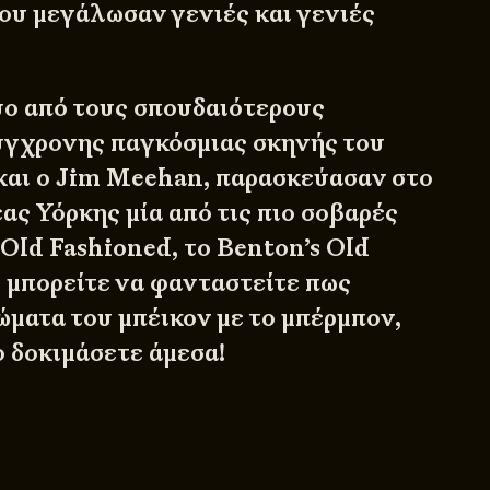
ου μεγάλωσαν γενιές και γενιές
ύο από τους σπουδαιότερους
ύγχρονης παγκόσμιας σκηνής του
 και ο Jim Meehan, παρασκεύασαν στο
ας Υόρκης μία από τις πιο σοβαρές
Old Fashioned, το Benton’s Old
ε μπορείτε να φανταστείτε πως
ώματα του μπέικον με το μπέρμπον,
ο δοκιμάσετε άμεσα!