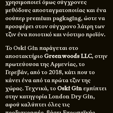
χρησιμοποιεί όμως σύγχρονες
μεθόδους αποσταγματοποιίας και ένα
σούπερ premium pagkaging, ώστε να
προσφέρει στον σύγχρονο λάτρη των
τζιν ένα ποιοτικό και νόστιμο προϊόν.
Το Oski Gin παράγεται στο
αποστακτήριο
Greenwoods LLC
, στην
πρωτεύουσα της Αρμενίας, το
Γερεβάν, από το 2018, κάτι που το
κάνει ένα από τα πρώτα τζιν της
χώρας. Τεχνικά, το
Oski Gin
εμπίπτει
στην κατηγορία London Dry Gin,
αφού καλύπτει όλες τις
προδιαγραφές, βάσει Ευρωπαϊκής