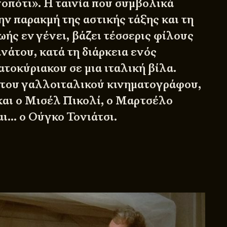
πότι». Η ταινία που συμβολικά
ν παρακμή της αστικής τάξης και τη
ωής εν γένει, βάζει τέσσερις φίλους
νάτου, κατά τη διάρκεια ενός
τοκύριακου σε μια ιταλική βίλα.
 του γαλλοιταλικού κινηματογράφου,
και ο Μισέλ Πικολί, ο Μαρτσέλο
ι… ο Ούγκο Τονιάτσι.