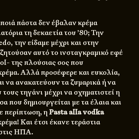
 ποιά πάστα δεν έβαλαν κρέμα
ατόρια τη δεκαετία του ’80; Την
edo, την είδαμε μέχρι και στην
 ζητούσαν αυτό το ινσταγκραμικό εφέ
ool- της πλούσιας σος που
κρέμα. Αλλά προσέφερε και ευκολία,
αι να ανακατεύουν τα ζυμαρικά ή να
 τους τηγάνι μέχρι να σχηματιστεί η
α που δημιουργείται με τα έλαια και
ε περίπτωση, η
Pasta alla vodka
ρέμα! Και έτσι έκανε τεράστια
 στις ΗΠΑ.