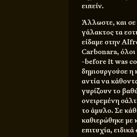
ειπείν.
Άλλωστε, και σε
γάλακτος τα εστι
είδαμε στην Alfr
Carbonara, όλοι
-before it was c
δημιουργούσε η 
αντία να κάθοντ
γυρίζουν το βαθύ
ονειρεμένη σάλτσ
το άμυλο. Σε κάθ
καθιερώθηκε με κ
επιτυχία, ειδικά