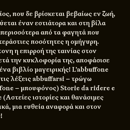
ος, που δε βρίσκεται βεβαίως εν ζωή,
ύεται έναν εστιάτορα και στη βίλα
 περισσότερα από τα φαγητά που
τεράστιες ποσότητες η ομήγυρη.
ονη η επιρροή της ταινίας στον
μετά την κυκλοφορία της, αποφάσισε
ένα βιβλίο μαγειρικής!
L’abbuffone
τις λέξεις abbuffarsi – τρώγω
fone – μπουφόνος) Storie da ridere e
e (Αστείες ιστορίες και θανάσιμες
κά, μια ευθεία αναφορά και στον
!