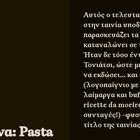
Αυτός ο τελευταί
στην ταινία υποδ
παρασκευάζει τα
καταναλώνει σε 
Ήταν δε τόσο έντ
Τονιάτσι, ώστε 
να εκδώσει… και 
(λογοπαίγνιο με 
λαίμαργα και buf
ricette da morir
συνταγές!) -φυσι
τίτλο της ταινίας
α: Pasta