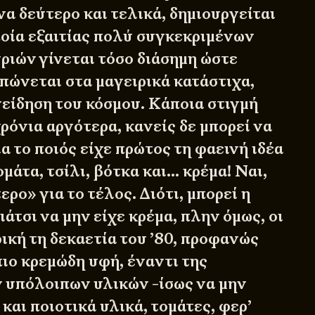
α δεύτερο και τελικά, δημιουργείται
ποία εξαιτίας πολύ συγκεκριμένων
ριών γίνεται τόσο διάσημη ώστε
υπώνεται στα μαγειρικά κατάστιχα,
νείδηση του κόσμου. Κάποια στιγμή
ρόνια αργότερα, κανείς δε μπορεί να
ια το ποιός είχε πρώτος τη φαεινή ιδέα
μάτα, τσίλι, βότκα και… κρέμα! Ναι,
ρο» για το τέλος. Διότι, μπορεί η
άτσι να μην είχε κρέμα, πλην όμως, οι
ική τη δεκαετία του ’80, προφανώς
πιο κρεμώδη υφή, έναντι της
 υπόλοιπων υλικών -ίσως να μην
 και ποιοτικά υλικά, τομάτες, φερ’