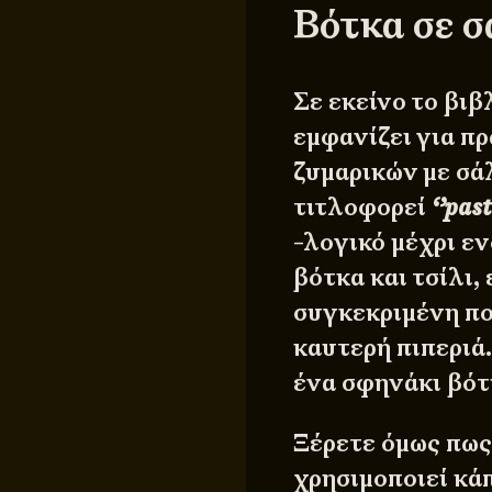
Βότκα σε σ
Σε εκείνο το βιβλ
εμφανίζει για π
ζυμαρικών με σάλ
τιτλοφορεί
‘’past
-λογικό μέχρι εν
βότκα και τσίλι, 
συγκεκριμένη πο
καυτερή πιπεριά.
ένα σφηνάκι βότ
Ξέρετε όμως πως 
χρησιμοποιεί κά