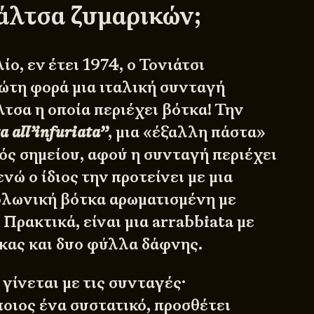
άλτσα ζυμαρικών;
ίο, εν έτει 1974, ο Τονιάτσι
ρώτη φορά μια ιταλική συνταγή
τσα η οποία περιέχει βότκα! Την
a all’infuriata’’
, μια «έξαλλη πάστα»
ός σημείου, αφού η συνταγή περιέχει
ενώ ο ίδιος την προτείνει με μια
λωνική βότκα αρωματισμένη με
 Πρακτικά, είναι μια arrabbiata με
κας και δυο φύλλα δάφνης.
γίνεται με τις συνταγές·
ποιος ένα συστατικό, προσθέτει