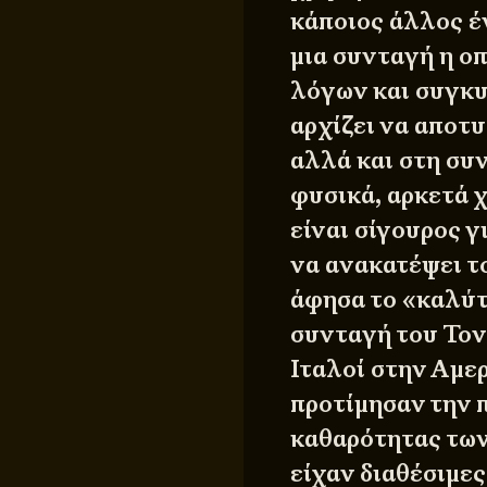
κάποιος άλλος έν
μια συνταγή η ο
λόγων και συγκυ
αρχίζει να αποτ
αλλά και στη συ
φυσικά, αρκετά χ
είναι σίγουρος γ
να ανακατέψει το
άφησα το «καλύτε
συνταγή του Τονι
Ιταλοί στην Αμερ
προτίμησαν την 
καθαρότητας των
είχαν διαθέσιμες