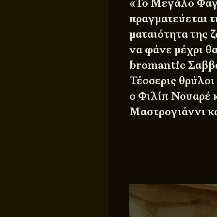
«Το Μεγάλο Φαγο
πραγματεύεται τη
ματαιότητα της ζ
να φάνε μέχρι θα
bromantic Σαββα
Τέσσερις θρύλοι
ο Φιλίπ Νουαρέ 
Μαστρογιάννι κα