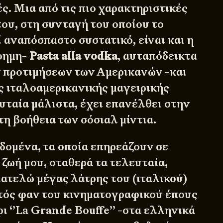
ές
. Μια από τις πιο χαρακτηριστικές
του, στη συνταγή του οποίου το
 αναπόσπαστο συστατικό, είναι και η
φημη-
Pasta alla vodka
, αυταπόδεικτα
 προτιμήσεων των Αμερικανών -και
ης ιταλοαμερικανικής μαγειρικής
υταία μάλιστα, έχει επανέλθει στην
τη βοήθεια των σόσιαλ μίντια.
δομένα, τα οποία επηρεάζουν σε
ζωή μου, σταθερά τα τελευταία,
ιατελώ μέγας λάτρης του (ιταλικού)
τός φαν του κινηματογραφικού έπους
ρι
‘’La Grande Bouffe’’
-στα ελληνικά