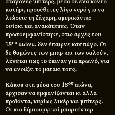
σταγόνες μπίτερς, μέσα σε ένα κοντό
ποτήρι, προσέθετες λίγο νερό για να
λιώσεις τη ζάχαρη, αμερικάνικο
ουίσκι και ανακάτευες. Όταν
πρωτοεμφανίστηκε, στις αρχές του
ου
18
αιώνα, δεν έπαιρνε καν πάγο. Οι
δε θαμώνες των μπαρ και των σαλούν,
λέγεται πως το έπιναν για πρωινό, για
να ανοίξει το ματάκι τους.
ου
Κάπου στα μέσα του 18
αιώνα,
άρχισαν να εμφανίζονται κι άλλα
προϊόντα, κυρίως λικέρ και μπίτερς.
Οι πιο δήμιουργικοί μπαρτέντερ