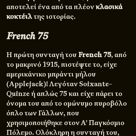
αποτελεί ένα από τα πλέον
κλασικά
κοκτέιλ
της ιστορίας.
French 75
Η πρώτη συνταγή του
French 75
, από
το μακρινό 1915, πιστέψτε το, είχε
αμερικάνικο μπράντι μήλου
(Applejack)! Λεγόταν Soixante-
Quinze ή απλώς 75 και είχε πάρει το
όνομα του από το ομώνυμο πυροβόλο
όπλο των Γάλλων, που
χρησιμοποιήθηκε στον Α’ Παγκόσμιο
Πόλεμο. Ολόκληρη η συνταγή του,