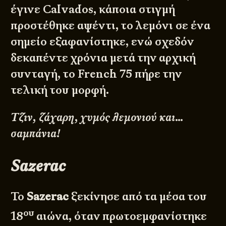
έγινε Calvados, κάποια στιγμή
προστέθηκε αψέντι, το λεμόνι σε ένα
σημείο εξαφανίστηκε, ενώ σχεδόν
δεκαπέντε χρόνια μετά την αρχική
συνταγή, το French 75 πήρε την
τελική του μορφή.
Τζιν, ζάχαρη, χυμός λεμονιού και…
σαμπάνια!
Sazerac
Το
Sazerac
ξεκίνησε από τα μέσα του
ου
18
αιώνα, όταν πρωτοεμφανίστηκε