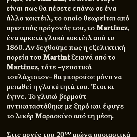
είναι πως θα πέσετε επάνω σε ένα
άλλο κοκτέιλ, το οποίο θεωρείται από
αρκετούς πρόγονός του, το
Martinez
,
ένα αρκετά γλυκό κοκτέιλ από το
1860. Αν δεχθούμε πως η εξελικτική
πορεία του
Martini
ξεκινά από το
Martinez
, τότε –γευστικά
τουλάχιστον- θα μπορούσε μόνο να
μειωθεί η γλυκύτητά του. Έτσι κι
έγινε. Το γλυκό βερμούτ
αντικαταστάθηκε με ξηρό και έφυγε
το λικέρ Μαρασκίνο από τη μέση.
ου
Στις αρχές του 20
αιώνα ουσιαστικά