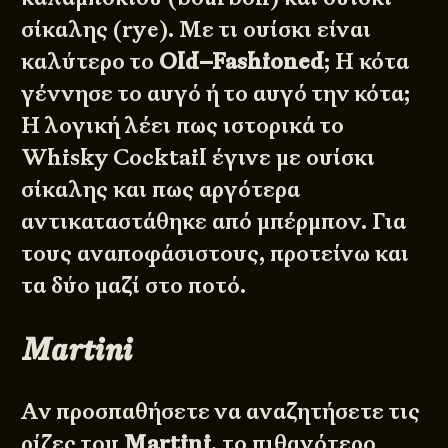
σίκαλης (rye). Με τι ουίσκι είναι
καλύτερο το
Old–Fashioned
; Η κότα
γέννησε το αυγό ή το αυγό την κότα;
Η λογική λέει πως ιστορικά το
Whisky Cocktail έγινε με ουίσκι
σίκαλης και πως αργότερα
αντικαταστάθηκε από μπέρμπον. Για
τους αναποφάσιστους, προτείνω και
τα δύο μαζί στο ποτό.
Martini
Αν προσπαθήσετε να αναζητήσετε τις
ρίζες του
Martini
, το πιθανότερο