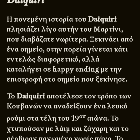
Η πονεμένη ιστορία του
Daiquiri
πλησιάζει λίγο αυτήν του Μαρτίνι,
που διαβάζατε νωρίτερα. Ξεκινάει από
ένα σημείο, στην πορεία γίνεται κάτι
εντελώς διαφορετικό, αλλά
καταλήγει σε happy ending με την
επιστροφή στο σημείο που ξεκίνησε.
Το
Daiquiri
αποτέλεσε τον τρόπο των
Κουβανών να αναδείξουν ένα λευκό
ου
ρούμι στα τέλη του 19
αιώνα. Το
χτυπούσαν με λάιμ και ζάχαρη και το
σέρβιραν παγωμένο χωρίς πάγο. Το