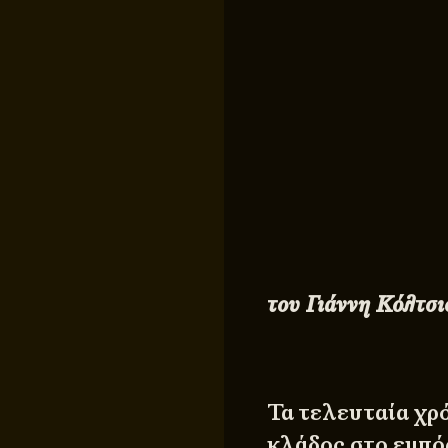
του Γιάννη Κόλτσι
Τα τελευταία χρ
κλάδος στο εμπό