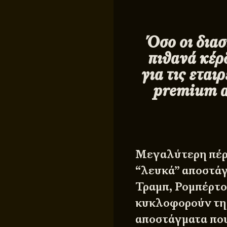
Όσο οι διασ
πιθανά κέρδ
για τις εται
premium α
Μεγαλύτερη πέρα
“λευκά” αποστάγ
Τραμπ, Ρομπέρτο
κυκλοφορούν τη 
αποστάγματα που