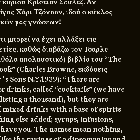
υ κυρίου Κρίστιαν Σουλτζ. Αν
ίγος Χάρι Τζόνσον, ιδού ο κύκλος
ικών μας γνώσεων!
ι μπορεί να έχει αλλάξει τις
ετίες, καθώς διαβάζω τον Τσαρλς
θόλα απολαυστικό) βιβλίο του “The
book” (Charles Browne, εκδόσεις
`s Sons N.Y.1939): “There are
r drinks, called “cocktails” (we have
listing a thousand), but they are
l mixed drinks with a base of spirits
ing else added; syrups, infusions,
t have you. The names mean nothing,
like the ravings of a dipsomaniac and