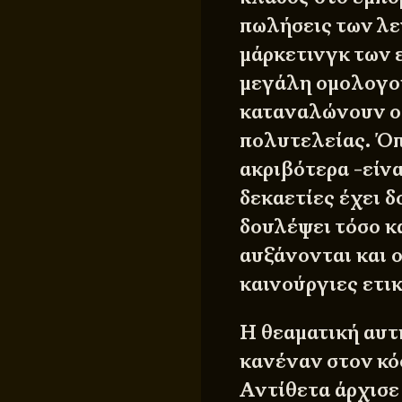
πωλήσεις των λ
μάρκετινγκ των ε
μεγάλη ομολογου
καταναλώνουν ο
πολυτελείας. Όπ
ακριβότερα -είνα
δεκαετίες έχει 
δουλέψει τόσο κ
αυξάνονται και ο
καινούργιες ετικ
Η θεαματική αυτ
κανέναν στον κ
Αντίθετα άρχισε