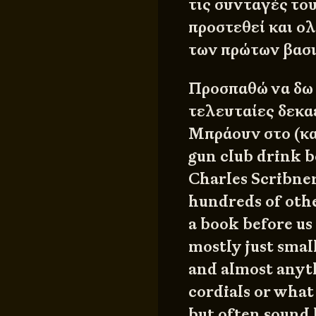
τις συνταγές το
προστεθεί και ολ
των πρώτων βασ
Προσπαθώ να δω τ
τελευταίες δεκα
Μπράουν στο (κα
gun club drink 
Charles Scribner
hundreds of othe
a book before us 
mostly just smal
and almost anyth
cordials or wha
but often sound 