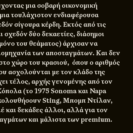
χοντας μια σοβαρή οικονομική
 μια τουλάχιστον ενδιαφέρουσα
δόν σίγουρα κέρδη. Εκτός από τις
αι σχεδόν δύο δεκαετίες, διάσημοι
 μόνο του θεάματος) άρχισαν να
ιομηχανία των αποσταγμάτων. Και δεν
στο χώρο του κρασιού, όπου ο αριθμός
υ ασχολούνται με τον κλάδο της
χει τέλος, αρχής γενομένης από τον
όπολα (το 1975 Sonoma και Napa
 ακολουθήσουν Sting, Μπομπ Ντίλαν,
έ και δεκάδες άλλοι, αλλά για τον
αγμάτων και μάλιστα των premium.