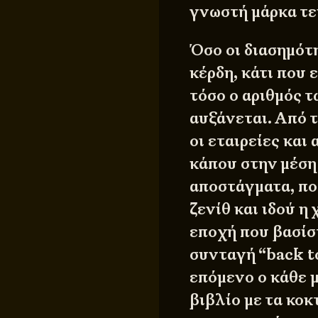
γνωστή μάρκα τε
Όσο οι διασημότ
κέρδη, κάτι που ε
τόσο ο αριθμός 
αυξάνεται. Από 
οι εταιρείες και
κάπου στην μέσ
αποστάγματα, πο
ζενίθ και ιδού η
εποχή που βασίσ
συνταγή “back to
επόμενο ο κάθε μ
βιβλίο με τα κοκ