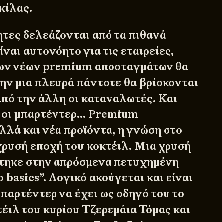
κίλας.
ητες δελεάζονται από τα πιθανά
ίναι αυτονόητο για τις εταιρείες,
των νέων premium αποσταγμάτων θα
την μια πλευρά πάντοτε θα βρίσκονται
 από την άλλη οι καταναλωτές. Και
η οι μπαρτέντερ… Premium
λλά και νέα προϊόντα, η γνώση στο
 χρυσή εποχή του κοκτέιλ. Μια χρυσή
τηκε στην απρόσμενα πετυχημένη
 basics”. Λογικό ακούγεται και είναι
παρτέντερ να έχει ως οδηγό του το
τέιλ του κυρίου Τζερεμάια Τόμας και