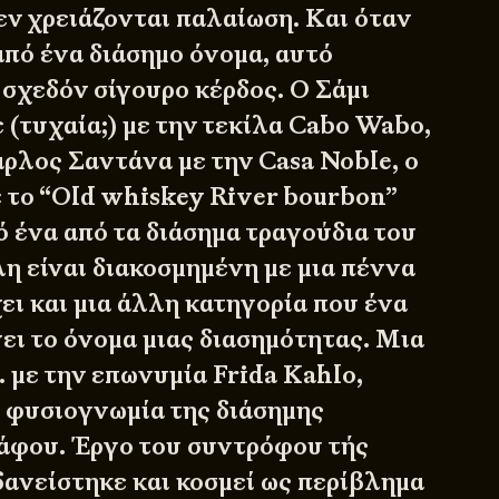
εν χρειάζονται παλαίωση. Και όταν
πό ένα διάσημο όνομα, αυτό
 σχεδόν σίγουρο κέρδος. Ο Σάμι
 (τυχαία;) με την τεκίλα Cabo Wabo,
ρλος Σαντάνα με την Casa Noble, ο
 το “Old whiskey River bourbon”
 ένα από τα διάσημα τραγούδια του
λη είναι διακοσμημένη με μια πέννα
ει και μια άλλη κατηγορία που ένα
ει το όνομα μιας διασημότητας. Μια
. με την επωνυμία Frida Kahlo,
 φυσιογνωμία της διάσημης
άφου. Έργο του συντρόφου τής
δανείστηκε και κοσμεί ως περίβλημα