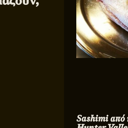
μάζουν,
Sashimi από 
Hunter Valle