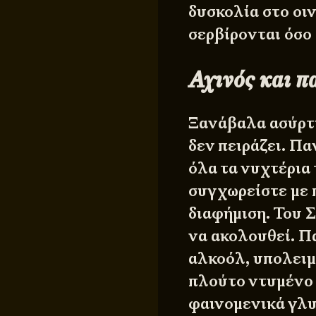
δυσκολία στο οι
σερβίρονται όσο 
Αχινός και π
Ξανάβαλα ασύρτι
δεν πειράζει. Π
όλα τα νυχτέρια
συγχωρείστε με π
διαφήμιση. Του 
να ακολουθεί. Π
αλκοόλ, υπολειμ
πλούτο ντυμένο α
φαινομενικά γλυ