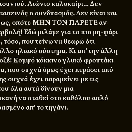
πουνιού. Αιώνιο καλοκαίρι… Δεν
 ταπεινός ο συνδυασμός. Δεν είναι και
όμως, οπότε ΜΗΝ ΤΟΝ ΠΑΡΕΤΕ αν
ρβολή! Εδώ μιλάμε για το πιο μη-ψάρι
, τόσο, που τείνω να θεωρώ ότι
άλλο ηλιακό σύστημα. Κι απ’ την άλλη
 ροζέ! Κομψό κόκκινο γλυκό φρουτάκι
α, που συχνά όμως έχει περάσει από
ης συχνά έχει παραμείνει με τις
που όλα αυτά δίνουν μια
κανή να σταθεί στο καθόλου απλό
ασμένο απ’ το τηγάνι.