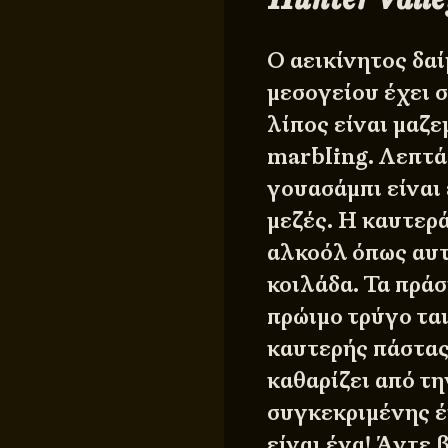
Ο αεικίνητος δα
μεσογείου έχει 
λίπος είναι μαζ
marbling. Λεπτά
γουασάμπι είναι
μεζές. Η καυτερ
αλκοόλ όπως αυτ
κοιλάδα. Τα πράσ
πρώιμο τρύγο ται
καυτερής πάστας
καθαρίζει από τ
συγκεκριμένης έ
είναι ένα! Άντε 