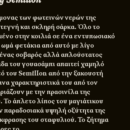
ίμονας των φωτεινών νερών της
στεγνή και σκληρή σάρκα. Όλο το
εμένο στην κοιλιά σε ένα εντυπωσιακό
 ωμά φετάκια από αυτό με λίγο
 ένας σοβαρός αλλά απλούστατος
άδα του γουασάμπι απαιτεί χαμηλό
ό του Semillon από την ξακουστή
ινα χαρακτηριστικά του από τον
ριάζουν με την πρασινίλα της
. Το άπλετο λίπος του μαγιάτικου
ην παραδοσιακά υψηλή οξύτητα της
κφρασης του σταφυλιού. Το ζήτημα
βρες το…