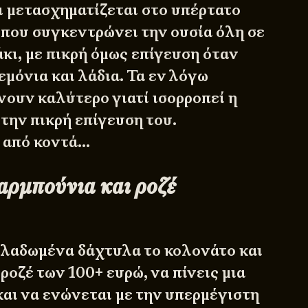
ι μετασχηματίζεται στο υπέρτατο
 που συγκεντρώνει την ουσία όλη σε
κι, με πικρή όμως επίγευση όταν
μόνια και λάδια. Τα εν λόγω
νουν καλύτερο γιατί ισορροπεί η
την πικρή επίγευση του.
 από κοντά…
ρμπούνια και ροζέ
α λαδωμένα δάχτυλα το κολονάτο και
 ροζέ των 100+ ευρώ, να πίνεις μια
και να ενώνεται με την υπερμέγιστη