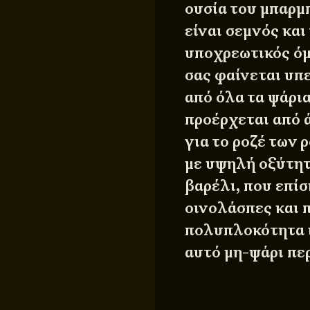
ουσία του μπαρμ
είναι σεμνός και
υποχρεωτικός 
σας φαίνεται υπε
από όλα τα ψάρια
προέρχεται από 
για το ροζέ των
με υψηλή οξύτητ
βαρέλι, που επίσ
οινολάσπες και 
πολυπλοκότητα ι
αυτό μη-ψάρι περ