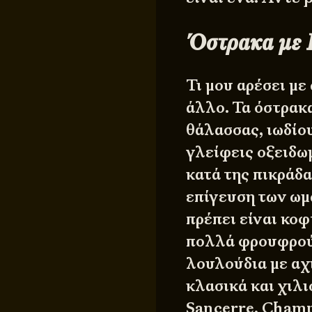
Όστρακα με 
Τι μου αρέσει με
άλλο. Τα όστρακ
θάλασσας, ιωδίου
γλείφεις οξειδω
κατά της πικράδα
επίγευση των ωμ
πρέπει είναι κο
πολλά φρουφρού.
λουλούδια με αχ
κλασικά και χιλ
Sancerre, Champ