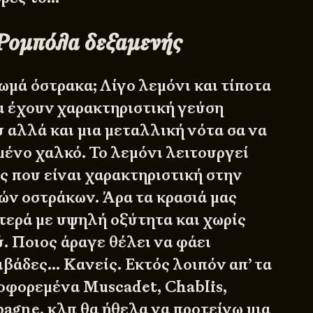
Ρομπόλα δεξαμενής
 ωμά όστρακα; Λίγο λεμόνι και τίποτα
α έχουν χαρακτηριστική γεύση
 αλλά και μια μεταλλική νότα σα να
μένο χαλκό. Το λεμόνι λειτουργεί
ς που είναι χαρακτηριστική στην
ών οστράκων. Άρα τα κρασιά μας
φτερά με υψηλή οξύτητα και χωρίς
 Ποιος άραγε θέλει να φάει
ιβάδες… Κανείς. Εκτός λοιπόν απ’ τα
ιοφορεμένα Muscadet, Chablis,
agne, κλπ θα ήθελα να προτείνω μια