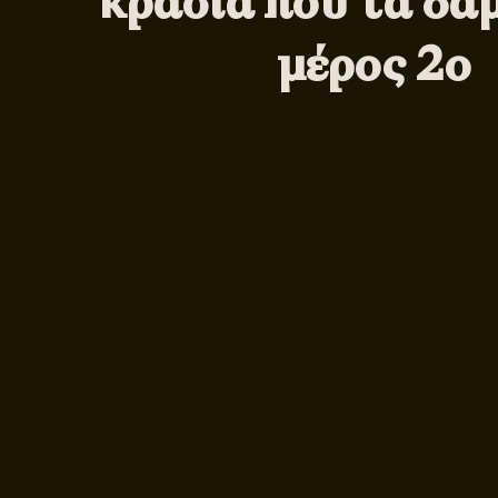
κρασιά που τα δα
μέρος 2ο