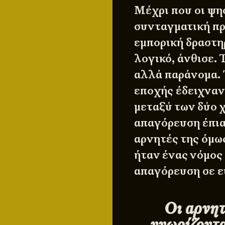
Μέχρι που οι ψη
συνταγματική πρ
εμπορική δραστη
λογικό, άνθισε.
αλλά παράνομα. 
εποχής έδειχναν
μεταξύ των δύο 
απαγόρευση έπια
αρνητές της όμω
ήταν ένας νόμος
απαγόρευση σε ε
Οι αρνητ
γνωρίζοντα