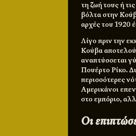
τη ζωή τους ή τι
βόλτα στην Κούβ
αρχές του 1920 έ
Λίγο πριν την ε
Κούβα αποτελούσ
αναπτύσσεται γύρ
Πουέρτο Ρίκο. Δ
περισσότερες νό
Αμερικάνοι επε
στο εμπόριο, αλ
Οι επιπτώσ