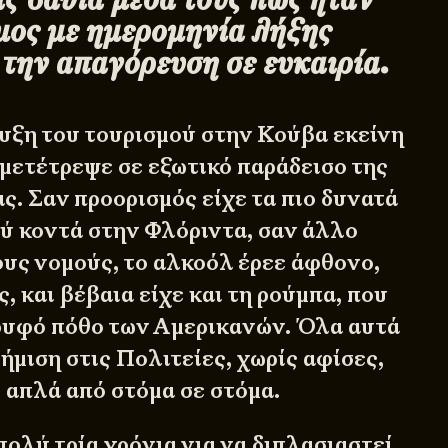
μος με ημερομηνία λήξης
την απαγόρευση σε ευκαιρία.
υξη του τουρισμού στην Κούβα εκείνη
 μετέτρεψε σε εξωτικό παράδεισο της
ς. Σαν προορισμός είχε τα πιο δυνατά
λύ κοντά στην Φλόριντα, σαν άλλο
ους νομούς, το αλκοόλ έρεε άφθονο,
ς, και βέβαια είχε και τη ρούμπα, που
ρυφό πόθο των Αμερικανών. Όλα αυτά
ήμιση στις Πολιτείες, χωρίς αφίσες,
 απλά από στόμα σε στόμα.
ολύ τρία χρόνια για να διπλασιαστεί