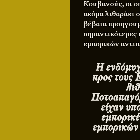
Κουβανούς, οι οπ
ακόμα λιθαράκι 
βέβαια προηγουμ
σημαντικότερες 
εμπορικών αντιπ
Η ενδόμυχ
προς τους 
λιθ
Ποτοαπαγό
είχαν υπ
εμπορικέ
εμπορικών 