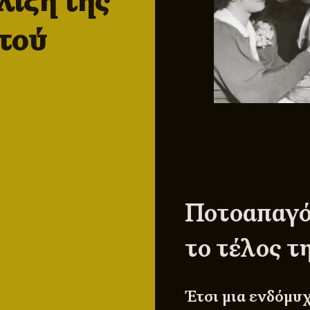
λιξη της
τού
Ποτοαπαγό
το τέλος τ
Έτσι μια ενδόμυ