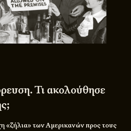
ρευση. Τι ακολούθησε
ης;
χη «ζήλια» των Αμερικανών προς τους