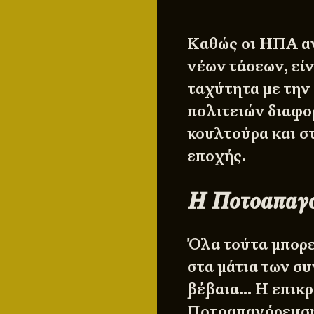
Καθώς οι ΗΠΑ α
νέων τάσεων, εί
ταχύτητα με την
πολιτειών διαφο
κουλτούρα και στ
εποχής.
Η Ποτοαπαγό
Όλα τούτα μπορε
στα μάτια των σ
βέβαια… Η επικρα
Ποτοαπαγόρευση