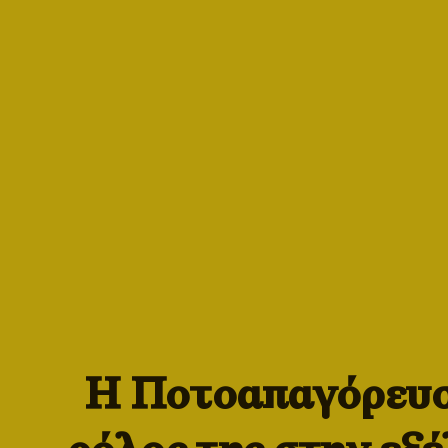
Η Ποτοαπαγόρευσ