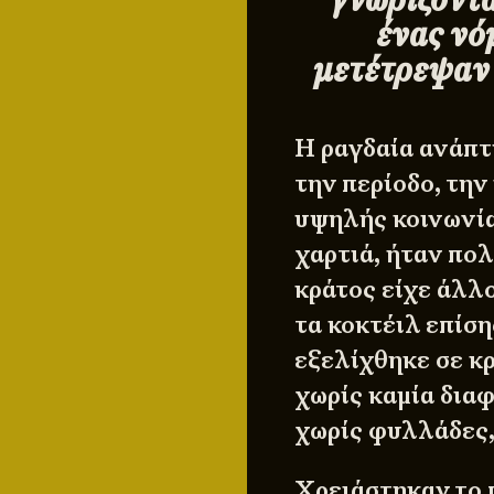
ένας νό
μετέτρεψαν 
Η ραγδαία ανάπτ
την περίοδο, την
υψηλής κοινωνία
χαρτιά, ήταν πο
κράτος είχε άλλ
τα κοκτέιλ επίση
εξελίχθηκε σε κ
χωρίς καμία διαφ
χωρίς φυλλάδες,
Χρειάστηκαν το π