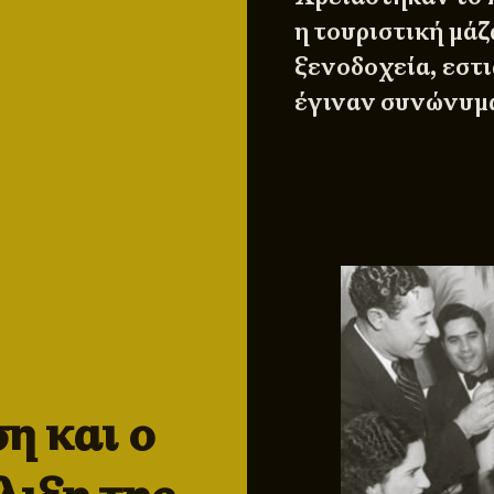
η τουριστική μάζ
ξενοδοχεία, εστι
έγιναν συνώνυμα,
η και ο