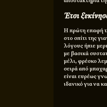
αποστακτήρια τη
Έτσι ξεκίνησ
Η πρώτη επαφή 
στο σπίτι της γι
λόγους ήπιε μερ
με βασικά συστατ
μέλι, φρέσκο λε
σειρά από μπαχα
είναι ευρέως γνω
ιδανικό για να 