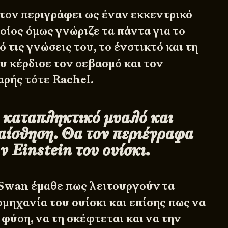
τον περιγράφει ως έναν εκκεντρικό
οίος όμως γνώριζε τα πάντα για το
ό τις γνώσεις του, το ένστικτό και τη
υ κέρδισε τον σεβασμό και τον
αρής τότε Rachel.
α καταπληκτικό μυαλό και
ιαίσθηση. Θα τον περιέγραφα
ν Einstein του ουίσκι.
 Swan έμαθε πως λειτουργούν τα
μηχανία του ουίσκι και επίσης πως να
 φύση, να τη σκέφτεται και να την