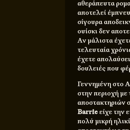
αθεράπευτα ρομα
αποτελεί έμπνευ
σίγουρα αποδεικ
ουίσκι δεν αποτ
Αν μάλιστα έχετε
τελευταία χρόνι
έχετε απολαύσει,
δουλειές που φέ
Γεννημένη στο A
στην περιοχή με
αποστακτηριών σ
Barrie
είχε την ε
πολύ μικρή ηλικ