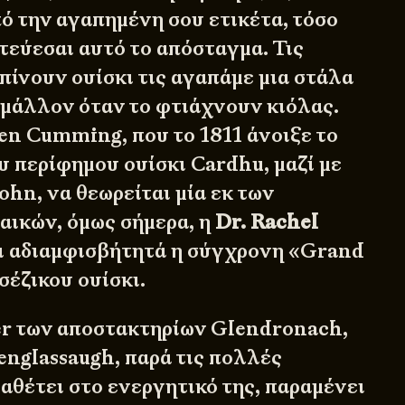
ό την αγαπημένη σου ετικέτα, τόσο
τεύεσαι αυτό το απόσταγμα. Τις
πίνουν ουίσκι τις αγαπάμε μια στάλα
μάλλον όταν το φτιάχνουν κιόλας.
len Cumming, που το 1811 άνοιξε το
υ περίφημου ουίσκι Cardhu, μαζί με
ohn, να θεωρείται μία εκ των
ικών, όμως σήμερα, η
Dr. Rachel
αι αδιαμφισβήτητά η σύγχρονη «Grand
έζικου ουίσκι.
r των αποστακτηρίων Glendronach,
englassaugh, παρά τις πολλές
ιαθέτει στο ενεργητικό της, παραμένει