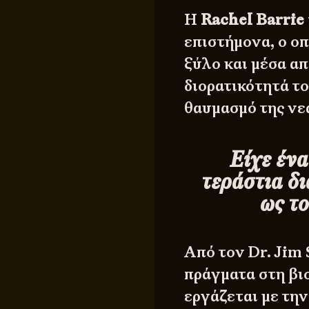
Η
Rachel Barrie
επιστήμονα, ο οπ
ξύλο και μέσα απ
διορατικότητά το
θαυμασμό της νε
Είχε έν
τεράστια δ
ως το
Από τον Dr. Jim
πράγματα στη βιο
εργάζεται με την