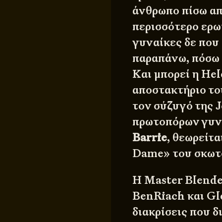
άνθρωπο πίσω απ
περισσότερο ερω
γυναίκες δε που 
παραπάνω, πόσω 
Και μπορεί η He
αποστακτήριο το
τον σύζυγό της J
πρωτοπόρων γυνα
Barrie
, θεωρείτ
Dame» του σκωτσ
Η Master Blende
BenRiach και Gl
διακρίσεις που δ