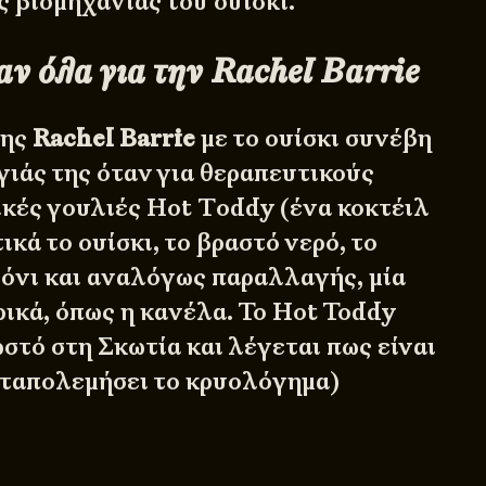
ς βιομηχανίας του ουίσκι.
αν όλα για την Rachel Barrie
της
Rachel Barrie
με το ουίσκι συνέβη
αγιάς της όταν για θεραπευτικούς
ικές γουλιές Ηot Τoddy (ένα κοκτέιλ
ικά το ουίσκι, το βραστό νερό, το
μόνι και αναλόγως παραλλαγής, μία
ρικά, όπως η κανέλα. Το Hot Toddy
στό στη Σκωτία και λέγεται πως είναι
καταπολεμήσει το κρυολόγημα)