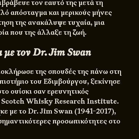
ιβράβευε τον εαυτό της μετά τη
αλό απόσταγμα και μερικούς μήνες
τηση της ανακάλυψε τυχαία, μια
ία που της άλλαξε τη ζωή.
 με τον Dr. Jim Swan
λοκλήρωσε της σπουδές της πάνω στη
πιστήμιο του Εδιμβούργου, ξεκίνησε
στο ουίσκι σαν ερευνητικός
 Scotch Whisky Research Institute.
κε με το
Dr. Jim Swan
(1941-2017),
ς σημαντικότερες προσωπικότητες στο