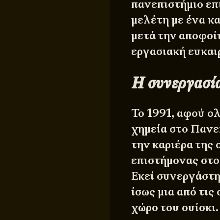
πανεπιστήμιο επ
μελέτη με ένα κ
μετά την αποφοί
εργασιακή ευκαιρ
Η συνεργασία
Το 1991, αφού ο
χημεία στο Πανε
την καριέρα της 
επιστήμονας στο
Εκεί συνεργάστη
ίσως μια από τι
χώρο του ουίσκι.