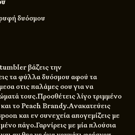
ου
ορυφή δυόσμου
r
 tumbler βάζεις την
ις τα φύλλα δυόσμου αφού τα
μεσα στις παλάμες σου για να
ώματά τους.Προσθέτεις λίγο τριμμένο
c και το Peach Brandy.Ανακατεύεις
spoon και εν συνεχεία απογεμίζεις με
μμένο πάγο.Γαρνίρεις με μία πλούσια
και αν θες με ένα κομμάτι φρέσκου