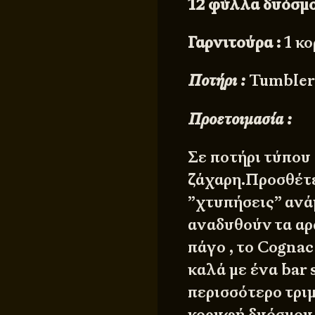
12 φύλλα δυόσμ
Γαρνιτούρα :
1 κ
Ποτήρι :
Tumble
Προετοιμασία :
Σε ποτήρι τύπου
ζάχαρη.Προσθέτε
”χτυπήσεις” ανά
αναδυθούν τα αρ
πάγο , το Cogna
καλά με ένα bar 
περισσότερο τρι
κορυφή δυόσμου 